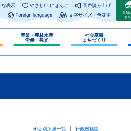
このページの本文へ
がな表示
やさしい にほんご
音声読み上げ
分類
Foreign language
文字サイズ・色変更
さが
産業・農林水産
社会基盤
労働・観光
まちづくり
閉
閉
じ
じ
る
る
50音別所属一覧
行政機構図