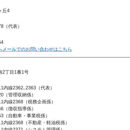
ヶ丘4
78
代表
54
へメールでのお問い合わせはこちら
2丁目1番1号
111内線2362､2363
代表
20
管理収納係
111内線2368
税務企画係
46
徴収指導係
53
自動車・事業税係
111内線2368
不動産・軽油税係
111内線2371
システム管理係