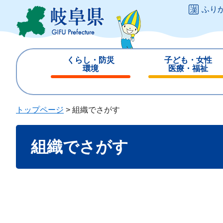
ペ
メ
ふり
ー
ニ
ジ
ュ
の
ー
先
を
くらし・防災
子ども・女性
頭
飛
環境
医療・福祉
で
ば
閉
閉
す
し
じ
じ
。
て
る
る
トップページ
>
組織でさがす
本
文
本
へ
組織でさがす
文