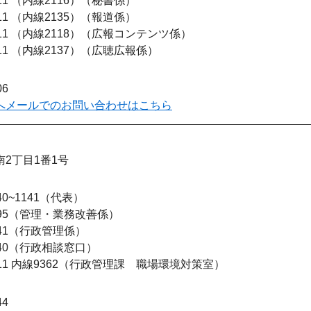
111 （内線2116）
秘書係
111 （内線2135）
報道係
111 （内線2118）
広報コンテンツ係
111 （内線2137）
広聴広報係
06
へメールでのお問い合わせはこちら
2丁目1番1号
40~1141
代表
95
管理・業務改善係
41
行政管理係
40
行政相談窓口
111 内線9362
行政管理課 職場環境対策室
44