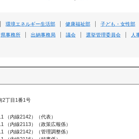
環境エネルギー生活部
健康福祉部
子ども・女性部
県事務所
出納事務局
議会
選挙管理委員会
人
2丁目1番1号
111 （内線2142）
代表
111 （内線2113）
政策広報係
111 （内線2142）
管理調整係