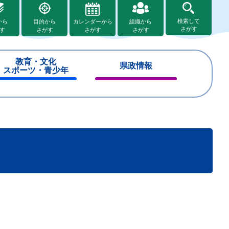
検索して
から
目的から
カレンダーから
組織から
さがす
す
さがす
さがす
さがす
教育・文化
県政情報
スポーツ・青少年
閉
閉
じ
じ
る
る