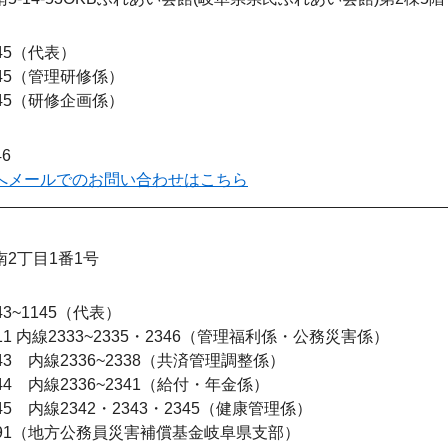
45
代表
45
管理研修係
45
研修企画係
46
へメールでのお問い合わせはこちら
2丁目1番1号
43~1145
代表
111 内線2333~2335・2346
管理福利係・公務災害係
143 内線2336~2338
共済管理調整係
144 内線2336~2341
給付・年金係
1145 内線2342・2343・2345
健康管理係
91
地方公務員災害補償基金岐阜県支部