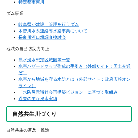
特定都市河川
ダム事業
岐阜県が建設、管理を行うダム
木曽川水系連絡導水路事業について
長良川河口堰調査検討会
地域の自己防災力向上
洪水浸水想定区域図等一覧
水害ハザードマップ作成の手引き（外部サイト：国土交通
省）
水害から地域を守る水防とは（外部サイト：政府広報オン
ライン）
「水防災意識社会再構築ビジョン」に基づく取組み
過去の主な浸水実績
自然共生川づくり
自然共生の普及・推進