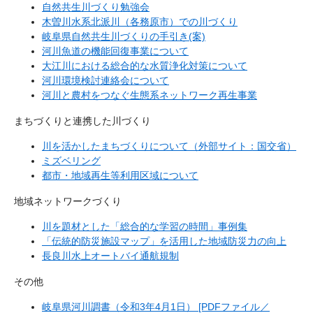
自然共生川づくり勉強会
木曽川水系北派川（各務原市）での川づくり
岐阜県自然共生川づくりの手引き(案)
河川魚道の機能回復事業について
大江川における総合的な水質浄化対策について
河川環境検討連絡会について
河川と農村をつなぐ生態系ネットワーク再生事業
まちづくりと連携した川づくり
川を活かしたまちづくりについて（外部サイト：国交省）
ミズベリング
都市・地域再生等利用区域について
地域ネットワークづくり
川を題材とした「総合的な学習の時間」事例集
「伝統的防災施設マップ」を活用した地域防災力の向上
長良川水上オートバイ通航規制
その他
岐阜県河川調書（令和3年4月1日） [PDFファイル／