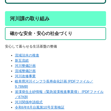
河川課の取り組み
確かな安全・安心の社会づくり
安心して暮らせる生活基盤の整備
流域治水の推進
新五流総
河川整備計画
流域整備計画
河川改修事業
岐阜県河川インフラ長寿命化計画 [PDFファイル／
9.78MB]
浚渫発生土砂情報（緊急浚渫推進事業債） [PDFファイル
／87KB]
河川関係申請様式
令和6年8月台風第10号災害検証