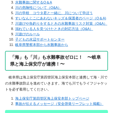
水難事故に関するQ＆A
川の危険性について（Q&A）
川の学校 コウタ君と一緒に、川について学ぼう
すいなんじこにあわないキッズ＆保護者のページ（Q＆A)
川遊びや魚釣りをするときの水難事故リスク対策（Q&A）
溺れている人を見つけたときの対応方法（Q&A）
川遊びのルール
子どもの水辺サポートセンター
岐阜県警察本部から水難事故から
「海」も「川」も水難事故ゼロに！ 〜​岐阜
県と海上保安庁が連携！〜​
岐阜県は海上保安庁第四管区海上保安本部と連携して海・川で
の水難事故防止を進めていきます。海でも川でもライフジャケッ
トを必ず着用してください。
海上保安庁第四管区海上保安本部トップページ
事故が伝えるメッセージ（安全啓発リーフレット掲載）