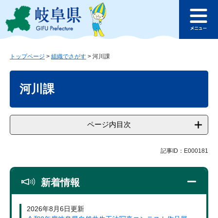
ペ
メ
このページの本文へ
ー
ニ
メ
ジ
ュ
ニ
の
ー
ュ
先
を
ー
頭
飛
トップページ
>
組織でさがす
>
河川課
で
ば
本
す
し
文
河川課
。
て
本
文
へ
ページ内目次
記事ID：E000181
新着情報
2026年8月6日更新