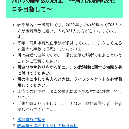
河川水難事故の防止 〜河川水難事故ゼ
ロを目指して〜
岐阜県内の一級河川では、2022年までの20年間で708人の
方が水難事故に遭い、うち321人の方が亡くなっていま
す。
毎年、河川水難死亡事故が多発しています。川を甘く見る
と重大な事故（溺死）につながります。
川は身近な自然ですが、非常に危険な場所でもあるという
ことをご理解ください。
川遊びや魚釣りをする前に、川の危険性に関する知識を身
に付けてください。
川の中に少しでも入るときは、ライフジャケットを必ず着
用してください。
上流での降雨や、ダムの放流による急な増水に注意してく
ださい。
「来た時よりも美しく」。ゴミは河川敷に放置せず、必ず
持ち帰ってください。
水難事故の状況
岐阜県が管理する河川の危険箇所