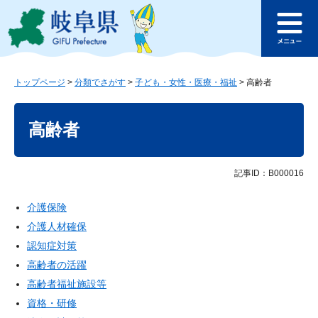
ペ
メ
このページの本文へ
ー
ニ
メ
ジ
ュ
ニ
の
ー
ュ
先
を
ー
頭
飛
トップページ
>
分類でさがす
>
子ども・女性・医療・福祉
>
高齢者
で
ば
本
す
し
文
高齢者
。
て
本
文
へ
記事ID：B000016
介護保険
介護人材確保
認知症対策
高齢者の活躍
高齢者福祉施設等
資格・研修