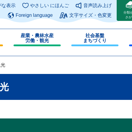
このページの本文へ
がな表示
やさしい にほんご
音声読み上げ
分類
Foreign language
文字サイズ・色変更
さが
産業・農林水産
社会基盤
労働・観光
まちづくり
閉
閉
じ
じ
る
る
観光
光