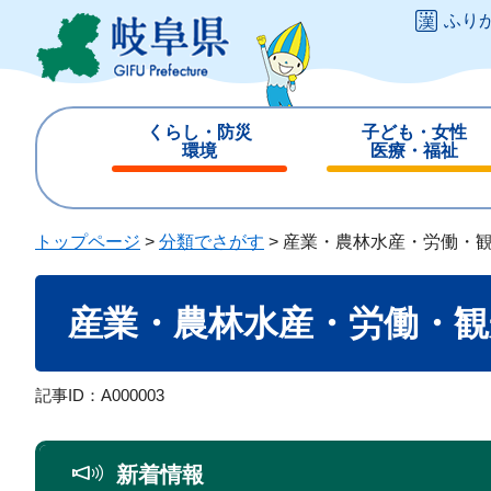
ペ
メ
ふり
ー
ニ
ジ
ュ
の
ー
先
を
くらし・防災
子ども・女性
頭
飛
環境
医療・福祉
で
ば
閉
閉
す
し
じ
じ
。
て
る
る
トップページ
>
分類でさがす
>
産業・農林水産・労働・
本
文
本
へ
産業・農林水産・労働・観
文
記事ID：A000003
新着情報