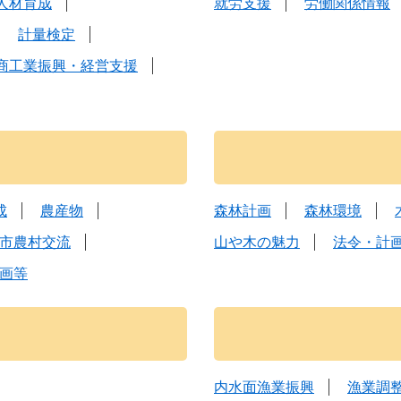
人材育成
就労支援
労働関係情報
計量検定
商工業振興・経営支援
成
農産物
森林計画
森林環境
市農村交流
山や木の魅力
法令・計
画等
内水面漁業振興
漁業調