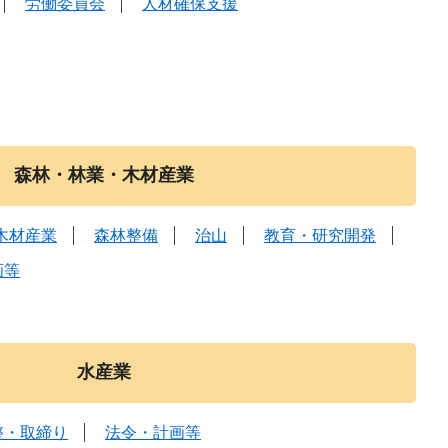
労働委員会
人材確保支援
森林・林業・木材産業
木材産業
森林整備
治山
教育・研究開発
画等
水産業
整・取締り
法令・計画等