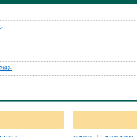
ル
況報告