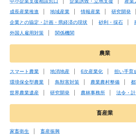
中小企業支援相談窓口
企業誘致・立地支援
産業
成長産業推進
地域産業
情報産業
研究開発
企業との協定・計画・県経済の現状
砂利・採石
外国人雇用対策
関係機関
農業
スマート農業
地消地産
6次産業化
担い手育
環境保全型農業
鳥獣害対策
農業農村整備
都
世界農業遺産
研究開発
農林事務所
法令・計
畜産業
家畜衛生
畜産振興