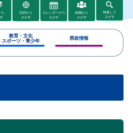
検索して
から
目的から
カレンダーから
組織から
さがす
す
さがす
さがす
さがす
教育・文化
県政情報
スポーツ・青少年
閉
閉
じ
じ
る
る