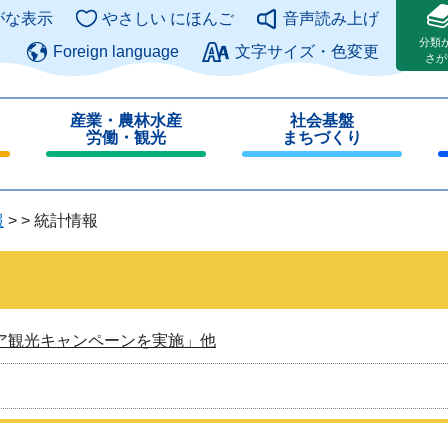
このページの本文へ
がな表示
やさしい にほんご
音声読み上げ
分類
Foreign language
文字サイズ・色変更
さが
産業・農林水産
社会基盤
労働・観光
まちづくり
閉
閉
じ
じ
る
る
報
>
>
統計情報
ア観光キャンペーンを実施」他