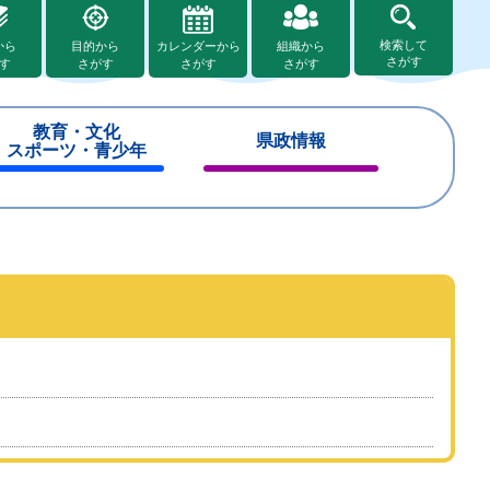
検索して
から
目的から
カレンダーから
組織から
さがす
す
さがす
さがす
さがす
教育・文化
県政情報
スポーツ・青少年
閉
閉
じ
じ
る
る