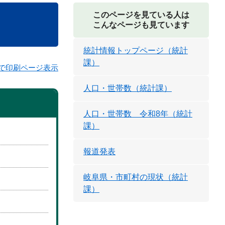
このページを見ている人は
こんなページも見ています
統計情報トップページ（統計
課）
で印刷ページ表示
人口・世帯数（統計課）
人口・世帯数 令和8年（統計
課）
報道発表
岐阜県・市町村の現状（統計
課）