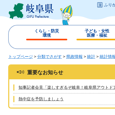
ペ
メ
ふり
ー
ニ
ジ
ュ
の
ー
先
を
くらし・防災
子ども・女性
頭
飛
環境
医療・福祉
で
ば
閉
閉
す
し
じ
じ
。
て
る
る
トップページ
>
分類でさがす
>
県政情報
>
統計
>
統計情
本
文
へ
重要なお知らせ
知事記者会見「楽しすぎるぞ岐阜！岐阜県アウトド
熱中症を予防しましょう