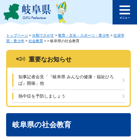
ペ
メ
このページの本文へ
ー
ニ
メ
ジ
ュ
ニ
の
ー
ュ
先
を
ー
頭
飛
トップページ
>
分類でさがす
>
教育・文化・スポーツ・青少年
>
生涯学
習・青少年
>
社会教育
>
>
岐阜県の社会教育
で
ば
す
し
。
て
重要なお知らせ
本
文
へ
知事記者会見「『岐阜県 みんなの健康・福祉ひろ
ば』開催」他
熱中症を予防しましょう
本
文
岐阜県の社会教育