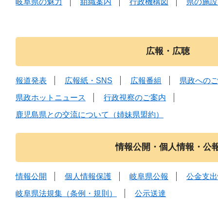
岐阜県の魅力
組織案内
行政機構図
県の施設
広報・広聴
報道発表
広報紙・SNS
広報番組
県政への
県政ホットニュース
行政視察のご案内
鹿児島県との交流について（姉妹県盟約）
情報公開・個人情報・公
情報公開
個人情報保護
岐阜県公報
公金支出
岐阜県法規集（条例・規則）
公示送達