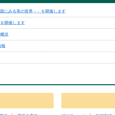
画面にみる美の世界－」を開催します
」を開催します
込概況
情報