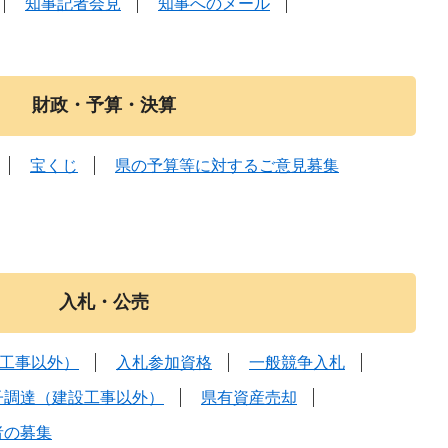
知事記者会見
知事へのメール
財政・予算・決算
宝くじ
県の予算等に対するご意見募集
入札・公売
工事以外）
入札参加資格
一般競争入札
子調達（建設工事以外）
県有資産売却
者の募集