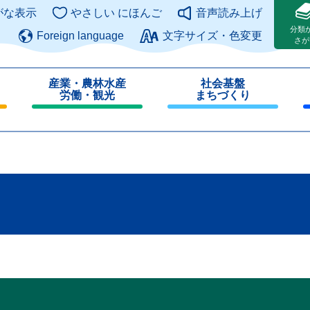
このページの本文へ
がな表示
やさしい にほんご
音声読み上げ
分類
Foreign language
文字サイズ・色変更
さが
産業・農林水産
社会基盤
労働・観光
まちづくり
閉
閉
じ
じ
る
る