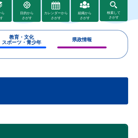
検索して
から
目的から
カレンダーから
組織から
さがす
す
さがす
さがす
さがす
教育・文化
県政情報
スポーツ・青少年
閉
閉
じ
じ
る
る