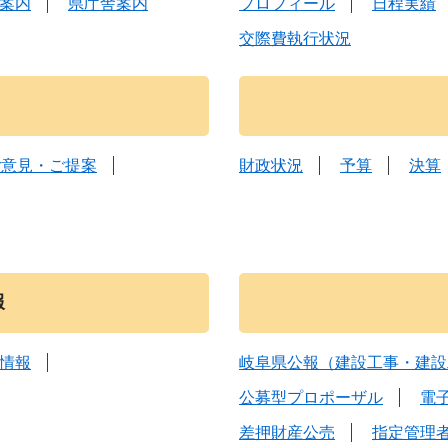
案内
県庁舎案内
プロフィール
日程実績
交際費執行状況
ご意見・ご提案
財政状況
予算
決算
報
情報
岐阜県公報（建設工事・建設
公募型プロポーザル
電
差押財産公売
指定管理