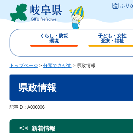
ペ
メ
ふり
ー
ニ
ジ
ュ
の
ー
先
を
くらし・防災
子ども・女性
頭
飛
環境
医療・福祉
で
ば
閉
閉
す
し
じ
じ
。
て
る
る
トップページ
>
分類でさがす
>
県政情報
本
文
本
へ
県政情報
文
記事ID：A000006
新着情報