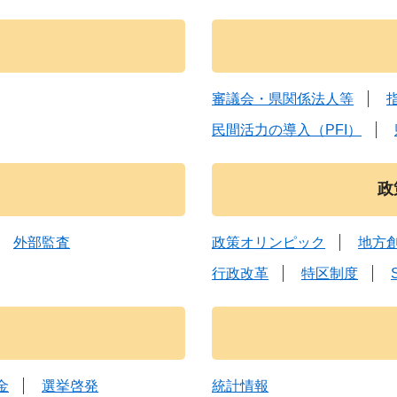
審議会・県関係法人等
民間活力の導入（PFI）
政
外部監査
政策オリンピック
地方
行政改革
特区制度
金
選挙啓発
統計情報