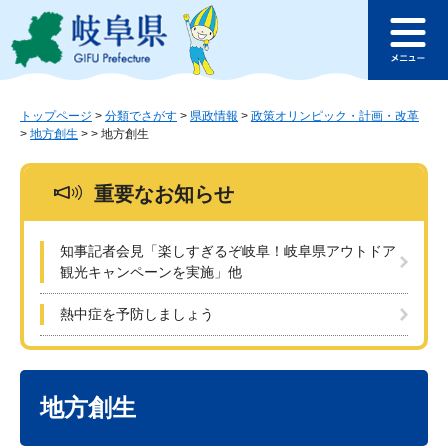
ペ
メ
このページの本文へ
ー
ニ
メ
ジ
ュ
ニ
の
ー
ュ
先
を
ー
頭
飛
トップページ
>
分類でさがす
>
県政情報
>
政策オリンピック・計画・改革
>
地方創生
>
>
地方創生
で
ば
す
し
。
て
重要なお知らせ
本
文
へ
知事記者会見「楽しすぎるぞ岐阜！岐阜県アウトドア
観光キャンペーンを実施」他
熱中症を予防しましょう
本
文
地方創生