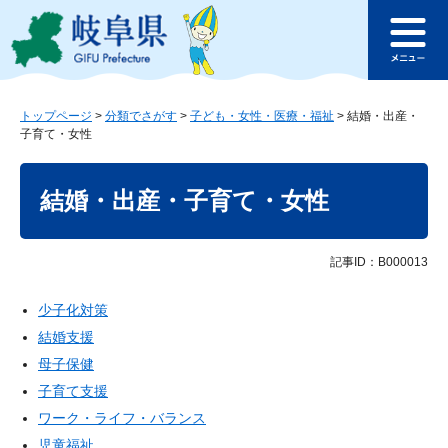
ペ
メ
このページの本文へ
ー
ニ
メ
ジ
ュ
ニ
の
ー
ュ
先
を
ー
頭
飛
トップページ
>
分類でさがす
>
子ども・女性・医療・福祉
>
結婚・出産・
子育て・女性
で
ば
す
し
本
。
て
文
結婚・出産・子育て・女性
本
文
へ
記事ID：B000013
少子化対策
結婚支援
母子保健
子育て支援
ワーク・ライフ・バランス
児童福祉