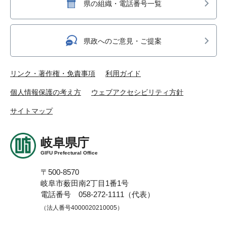
県の組織・電話番号一覧
県政へのご意見・ご提案
リンク・著作権・免責事項
利用ガイド
個人情報保護の考え方
ウェブアクセシビリティ方針
サイトマップ
岐阜県庁
GIFU Prefectural Office
〒500-8570
岐阜市薮田南2丁目1番1号
電話番号 058-272-1111（代表）
（法人番号4000020210005）