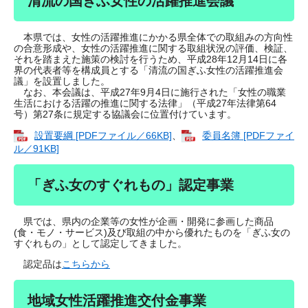
清流の国ぎふ女性の活躍推進会議
本県では、女性の活躍推進にかかる県全体での取組みの方向性
の合意形成や、女性の活躍推進に関する取組状況の評価、検証、
それを踏まえた施策の検討を行うため、平成28年12月14日に各
界の代表者等を構成員とする「清流の国ぎふ女性の活躍推進会
議」を設置しました。
なお、本会議は、平成27年9月4日に施行された「女性の職業
生活における活躍の推進に関する法律」（平成27年法律第64
号）第27条に規定する協議会に位置付けています。
設置要綱 [PDFファイル／66KB]
、
委員名簿 [PDFファイ
ル／91KB]
「ぎふ女のすぐれもの」認定事業
県では、県内の企業等の女性が企画・開発に参画した商品
(食・モノ・サービス)及び取組の中から優れたものを「ぎふ女の
すぐれもの」として認定してきました。
認定品は
こちらから
地域女性活躍推進交付金事業