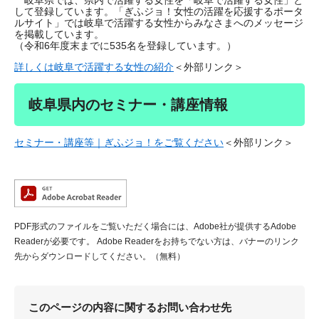
岐阜県では、県内で活躍する女性を「岐阜で活躍する女性」と
して登録しています。「ぎふジョ！女性の活躍を応援するポータ
ルサイト」では岐阜で活躍する女性からみなさまへのメッセージ
を掲載しています。
（令和6年度末までに535名を登録しています。）
詳しくは岐阜で活躍する女性の紹介
＜外部リンク＞
岐阜県内のセミナー・講座情報
セミナー・講座等｜ぎふジョ！をご覧ください
＜外部リンク＞
PDF形式のファイルをご覧いただく場合には、Adobe社が提供するAdobe
Readerが必要です。
Adobe Readerをお持ちでない方は、バナーのリンク
先からダウンロードしてください。（無料）
このページの内容に関するお問い合わせ先