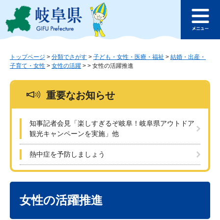
ペ
メ
このページの本文へ
ー
ニ
メ
ジ
ュ
ニ
の
ー
ュ
先
を
ー
頭
飛
トップページ
>
分類でさがす
>
子ども・女性・医療・福祉
>
結婚・出産・
子育て・女性
>
女性の活躍
>
>
女性の活躍推進
で
ば
す
し
。
て
重要なお知らせ
本
文
へ
知事記者会見「楽しすぎるぞ岐阜！岐阜県アウトドア
観光キャンペーンを実施」他
熱中症を予防しましょう
本
文
女性の活躍推進