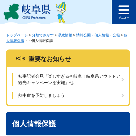
ペ
メ
このページの本文へ
ー
ニ
メ
ジ
ュ
ニ
の
ー
ュ
先
を
ー
頭
飛
トップページ
>
分類でさがす
>
県政情報
>
情報公開・個人情報・公報
>
個
人情報保護
>
>
個人情報保護
で
ば
す
し
。
て
重要なお知らせ
本
文
へ
知事記者会見「楽しすぎるぞ岐阜！岐阜県アウトドア
観光キャンペーンを実施」他
熱中症を予防しましょう
本
文
個人情報保護