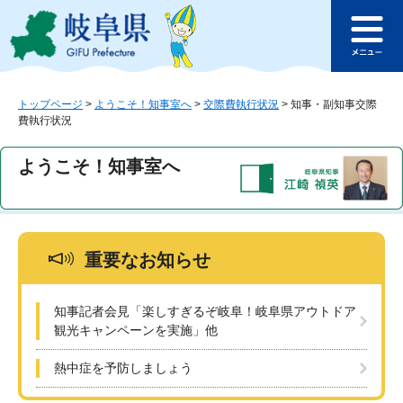
ペ
メ
このページの本文へ
ー
ニ
メ
ジ
ュ
ニ
の
ー
ュ
先
を
ー
頭
飛
トップページ
>
ようこそ！知事室へ
>
交際費執行状況
>
知事・副知事交際
費執行状況
で
ば
す
し
。
て
ようこそ！知事室へ
本
文
へ
重要なお知らせ
知事記者会見「楽しすぎるぞ岐阜！岐阜県アウトドア
観光キャンペーンを実施」他
熱中症を予防しましょう