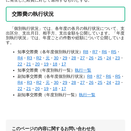
に発生した経費に対して適用するものとする。
交際費の執行状況
「個別執行状況」では、各年度の各月の執行状況について、支
出区分、支出月日、相手方、支出金額を公開しています。「年度
別執行状況」では、年度ごとの件数や総額について公開していま
す。
知事交際費（各年度個別執行状況）
R8
・
R7
・
R6
・
R5
・
R4
・
R3
・
R2
・
元
・
30
・
29
・
28
・
27
・
26
・
25
・
24
・
23
・
22
・
21
・
20
・
19
・
18
・
17
知事交際費（年度別執行一覧）
執行一覧
副知事交際費（各年度個別執行状況）
R8
・
R7
・
R6
・
R5
・
R4
・
R3
・
R2
・
元
・
30
・
29
・
28
・
27
・
26
・
25
・
24
・
23
・
22
・
21
・
20
・
19
・
18
・
17
副知事交際費（年度別執行一覧）
執行一覧
このページの内容に関するお問い合わせ先