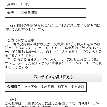
見舞い
1万円
会費
応分負担額
（2）特段の事情がある場合には、社会通念上妥当な範囲内に
おいて支出するものとする。
3.公表に関する基準
（1）知事交際費の執行状況は、交際費の相手方個人名を含め原
則として公表することとする。ただし、病気見舞い等プライバシ
ーに深く関わる場合については、相手方の同意を得て個人名を公
表することとする。
（2）公表する項目を以下のとおりとし、支出した月ごとに集計
のうえ、支出した翌月末までに岐阜県公式ホームページ上に公表
することとする。
表のサイズを切り替える
公開項目
支出区分、支出月日、相手方、支出金額
（附則）
この基準は、交際費の支出に至った要因が平成17年4月1日以降