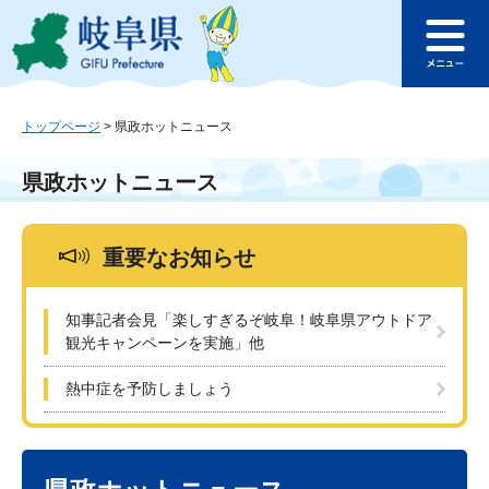
ペ
メ
このページの本文へ
ー
ニ
メ
ジ
ュ
ニ
の
ー
ュ
先
を
ー
頭
飛
トップページ
>
県政ホットニュース
で
ば
す
し
県政ホットニュース
。
て
本
文
重要なお知らせ
へ
知事記者会見「楽しすぎるぞ岐阜！岐阜県アウトドア
観光キャンペーンを実施」他
熱中症を予防しましょう
本
文