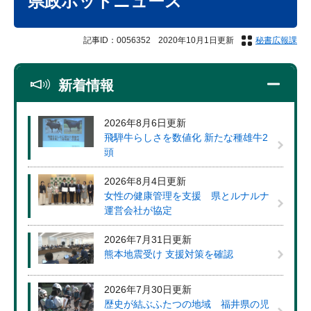
県政ホットニュース
記事ID：0056352
2020年10月1日更新
秘書広報課
新着情報
2026年8月6日更新
飛騨牛らしさを数値化 新たな種雄牛2
頭
2026年8月4日更新
女性の健康管理を支援 県とルナルナ
運営会社が協定
2026年7月31日更新
熊本地震受け 支援対策を確認
2026年7月30日更新
歴史が結ぶふたつの地域 福井県の児