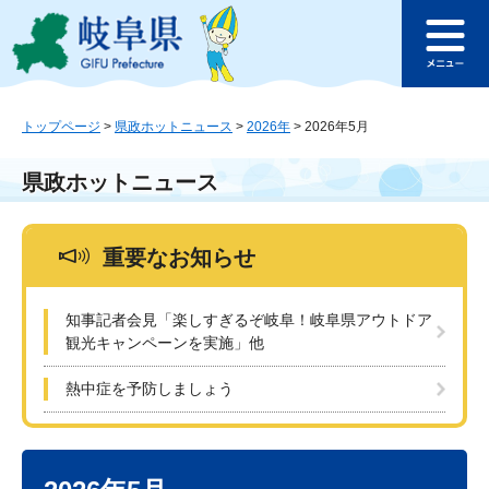
ペ
メ
このページの本文へ
ー
ニ
メ
ジ
ュ
ニ
の
ー
ュ
先
を
ー
頭
飛
トップページ
>
県政ホットニュース
>
2026年
>
2026年5月
で
ば
す
し
県政ホットニュース
。
て
本
文
重要なお知らせ
へ
知事記者会見「楽しすぎるぞ岐阜！岐阜県アウトドア
観光キャンペーンを実施」他
熱中症を予防しましょう
本
文