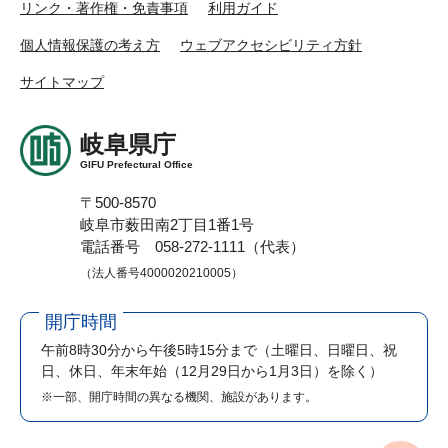
リンク・著作権・免責事項
利用ガイド
個人情報保護の考え方
ウェブアクセシビリティ方針
サイトマップ
岐阜県庁
GIFU Prefectural Office
〒500-8570
岐阜市薮田南2丁目1番1号
電話番号 058-272-1111（代表）
（法人番号4000020210005）
開庁時間
午前8時30分から午後5時15分まで
（土曜日、日曜日、祝
日、休日、年末年始（12月29日から1月3日）を除く）
※一部、開庁時間の異なる機関、施設があります。