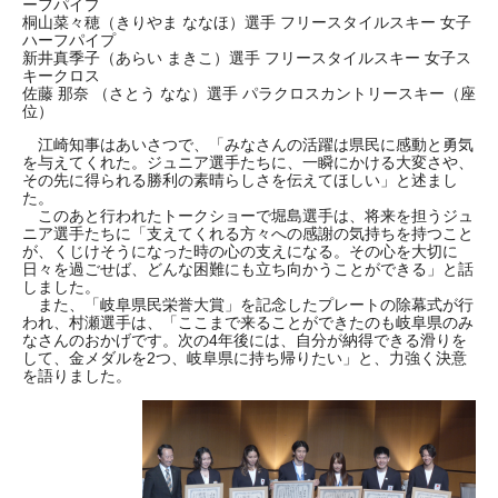
ーフパイプ
桐山菜々穂（きりやま ななほ）選手 フリースタイルスキー 女子
ハーフパイプ
新井真季子（あらい まきこ）選手 フリースタイルスキー 女子ス
キークロス
佐藤 那奈 （さとう なな）選手 パラクロスカントリースキー（座
位）
江崎知事はあいさつで、「みなさんの活躍は県民に感動と勇気
を与えてくれた。ジュニア選手たちに、一瞬にかける大変さや、
その先に得られる勝利の素晴らしさを伝えてほしい」と述まし
た。
このあと行われたトークショーで堀島選手は、将来を担うジュ
ニア選手たちに「支えてくれる方々への感謝の気持ちを持つこと
が、くじけそうになった時の心の支えになる。その心を大切に
日々を過ごせば、どんな困難にも立ち向かうことができる」と話
しました。
また、「岐阜県民栄誉大賞」を記念したプレートの除幕式が行
われ、村瀬選手は、「ここまで来ることができたのも岐阜県のみ
なさんのおかげです。次の4年後には、自分が納得できる滑りを
して、金メダルを2つ、岐阜県に持ち帰りたい」と、力強く決意
を語りました。