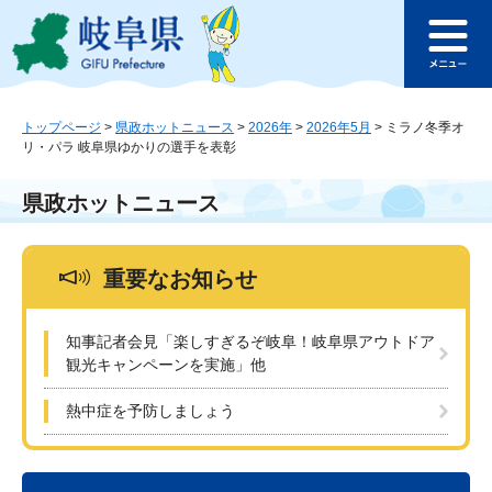
ペ
メ
このページの本文へ
ー
ニ
メ
ジ
ュ
ニ
の
ー
ュ
先
を
ー
頭
飛
トップページ
>
県政ホットニュース
>
2026年
>
2026年5月
>
ミラノ冬季オ
リ・パラ 岐阜県ゆかりの選手を表彰
で
ば
す
し
。
て
県政ホットニュース
本
文
へ
重要なお知らせ
知事記者会見「楽しすぎるぞ岐阜！岐阜県アウトドア
観光キャンペーンを実施」他
熱中症を予防しましょう
本