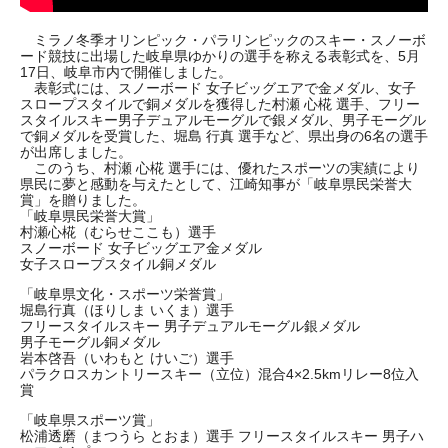
ミラノ冬季オリンピック・パラリンピックのスキー・スノーボ
ード競技に出場した岐阜県ゆかりの選手を称える表彰式を、5月
17日、岐阜市内で開催しました。
表彰式には、スノーボード 女子ビッグエアで金メダル、女子
スロープスタイルで銅メダルを獲得した村瀬 心椛 選手、フリー
スタイルスキー男子デュアルモーグルで銀メダル、男子モーグル
で銅メダルを受賞した、堀島 行真 選手など、県出身の6名の選手
が出席しました。
このうち、村瀬 心椛 選手には、優れたスポーツの実績により
県民に夢と感動を与えたとして、江崎知事が「岐阜県民栄誉大
賞」を贈りました。
「岐阜県民栄誉大賞」
村瀬心椛（むらせここも）選手
スノーボード 女子ビッグエア金メダル
女子スロープスタイル銅メダル
「岐阜県文化・スポーツ栄誉賞」
堀島行真（ほりしま いくま）選手
フリースタイルスキー 男子デュアルモーグル銀メダル
男子モーグル銅メダル
岩本啓吾（いわもと けいご）選手
パラクロスカントリースキー（立位）混合4×2.5kmリレー8位入
賞
「岐阜県スポーツ賞」
松浦透磨（まつうら とおま）選手 フリースタイルスキー 男子ハ