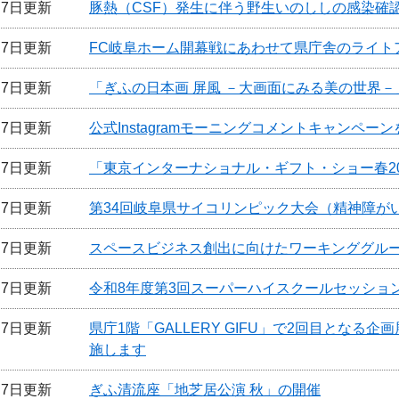
月7日更新
豚熱（CSF）発生に伴う野生いのししの感染確認
月7日更新
FC岐阜ホーム開幕戦にあわせて県庁舎のライト
月7日更新
「ぎふの日本画 屏風 －大画面にみる美の世界
月7日更新
公式Instagramモーニングコメントキャンペー
月7日更新
「東京インターナショナル・ギフト・ショー春2
月7日更新
第34回岐阜県サイコリンピック大会（精神障が
月7日更新
スペースビジネス創出に向けたワーキンググル
月7日更新
令和8年度第3回スーパーハイスクールセッショ
月7日更新
県庁1階「GALLERY GIFU」で2回目とな
施します
月7日更新
ぎふ清流座「地芝居公演 秋」の開催