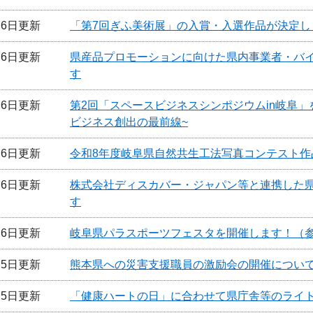
月6日更新
「第7回ぎふ美術展」の入賞・入選作品が決定し
月6日更新
県産品プロモーションに向けた県内事業者・バ
す
月6日更新
第2回「スペースビジネスシンポジウムin岐阜」
ビジネス創出の最前線~
月6日更新
令和8年度岐阜県自然共生工法写真コンテスト作
月6日更新
株式会社ディスカバー・ジャパン等と連携した
す
月6日更新
岐阜県パラスポーツフェスタを開催します！（
月5日更新
熊本県への災害支援職員の激励会の開催につい
月5日更新
「健康ハートの日」に合わせて県庁舎等のライト