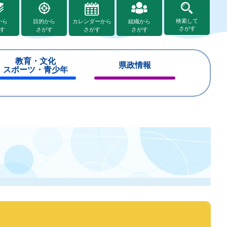
検索して
から
目的から
カレンダーから
組織から
さがす
す
さがす
さがす
さがす
教育・文化
県政情報
スポーツ・青少年
閉
閉
じ
じ
る
る