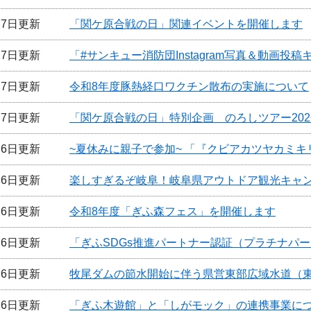
月7日更新
「関ケ原合戦の日」関連イベントを開催します
月7日更新
「#サンキュー消防団Instagram写真＆動画
月7日更新
令和8年度豚熱経口ワクチン散布の実施について
月7日更新
「関ケ原合戦の日」特別企画 のろしツアー20
月6日更新
~夏休みに親子で参加~ 「『クビアカツヤカミ
月6日更新
楽しすぎるぞ岐阜！岐阜県アウトドア観光キャ
月6日更新
令和8年度「ぎふ森フェス」を開催します
月6日更新
「ぎふSDGs推進パートナー認証（プラチナパ
月6日更新
牧尾ダムの節水開始に伴う県営東部広域水道（
月6日更新
「ぎふ木遊館」と「しがモック」の連携事業に