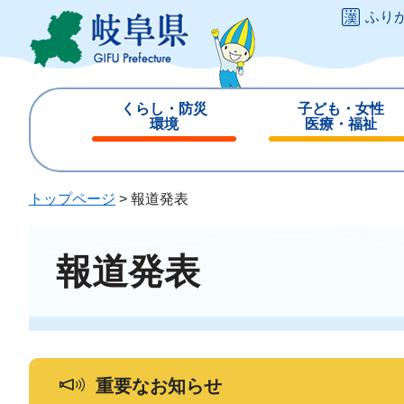
ペ
メ
ふり
ー
ニ
ジ
ュ
の
ー
先
を
くらし・防災
子ども・女性
頭
飛
環境
医療・福祉
で
ば
閉
閉
す
し
じ
じ
。
て
る
る
トップページ
>
報道発表
本
文
へ
報道発表
重要なお知らせ