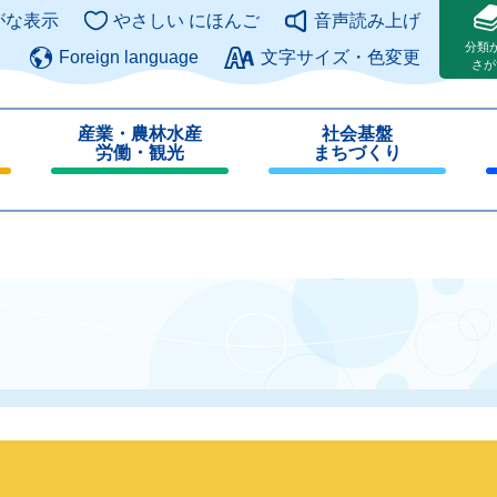
このページの本文へ
がな表示
やさしい にほんご
音声読み上げ
分類
Foreign language
文字サイズ・色変更
さが
産業・農林水産
社会基盤
労働・観光
まちづくり
閉
閉
じ
じ
る
る