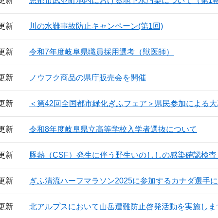
日更新
恵那市武並町地内における地下水汚染について（第1
日更新
川の水難事故防止キャンペーン(第1回)
日更新
令和7年度岐阜県職員採用選考（獣医師）
日更新
ノウフク商品の県庁販売会を開催
日更新
＜第42回全国都市緑化ぎふフェア＞県民参加による
日更新
令和8年度岐阜県立高等学校入学者選抜について
日更新
豚熱（CSF）発生に伴う野生いのししの感染確認検査（
日更新
ぎふ清流ハーフマラソン2025に参加するカナダ選手
日更新
北アルプスにおいて山岳遭難防止啓発活動を実施しま