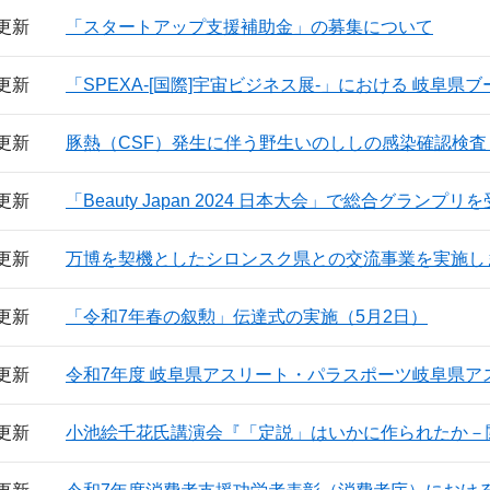
日更新
「スタートアップ支援補助金」の募集について
日更新
「SPEXA-[国際]宇宙ビジネス展-」における 岐阜
日更新
豚熱（CSF）発生に伴う野生いのししの感染確認検査（
日更新
「Beauty Japan 2024 日本大会」で総合グラ
日更新
万博を契機としたシロンスク県との交流事業を実施し
日更新
「令和7年春の叙勲」伝達式の実施（5月2日）
日更新
令和7年度 岐阜県アスリート・パラスポーツ岐阜県
日更新
小池絵千花氏講演会『「定説」はいかに作られたか－