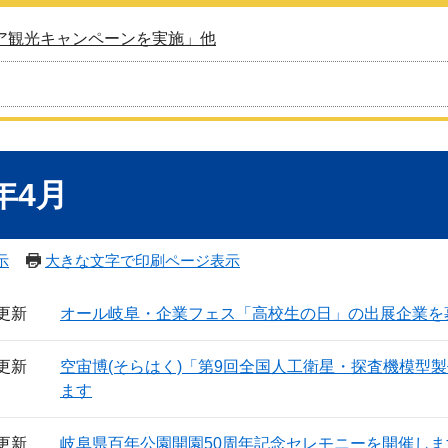
ア観光キャンペーンを実施」他
5年4月
示
大きな文字で印刷ページ表示
日更新
オール岐阜・企業フェス「高校生の日」の出展企業を
日更新
空宙博(そらはく)「第9回全国人工衛星・探査機模型
ます
日更新
岐阜県百年公園開園50周年記念セレモニーを開催しま