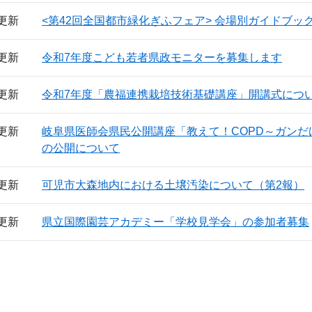
日更新
<第42回全国都市緑化ぎふフェア> 会場別ガイドブッ
日更新
令和7年度こども若者県政モニターを募集します
日更新
令和7年度「農福連携栽培技術基礎講座」開講式につ
日更新
岐阜県医師会県民公開講座「教えて！COPD～ガン
の公開について
日更新
可児市大森地内における土壌汚染について（第2報）
日更新
県立国際園芸アカデミー「学校見学会」の参加者募集