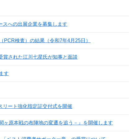
県ブースへの出展企業を募集します
PCR検査）の結果（令和7年4月25日）
ンプリを受賞された江川七星氏が知事と面談
ます
アスリート強化指定証交付式を開催
関ヶ原本戦の布陣地の変遷を追う－』を開催します