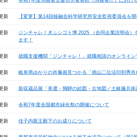
日更新
令和7年度消費者支援功労者表彰（消費者庁）におけ
日更新
【変更】第14回核融合科学研究所安全監視委員会を開
日更新
ジンチャレ！ぎふシゴト博 2025 （合同企業説明会
ます！
日更新
就職支援機関「ジンチャレ！」就職相談のオンライン
日更新
岐阜県ゆかりの肖像画見つかる「徳山二位法印則秀肖
日更新
新収蔵品展「美濃・飛騨の絵図・古地図／土岐藤兵衛
日更新
令和7年度全国都市緑化祭の開催について
日更新
佳子内親王殿下のお成りについて