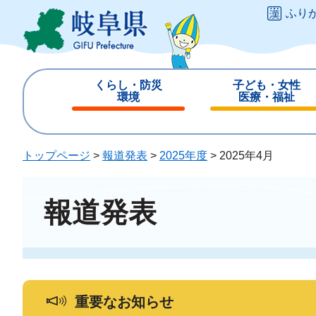
ペ
メ
ふり
ー
ニ
ジ
ュ
の
ー
先
を
くらし・防災
子ども・女性
頭
飛
環境
医療・福祉
で
ば
閉
閉
す
し
じ
じ
。
て
る
る
トップページ
>
報道発表
>
2025年度
>
2025年4月
本
文
へ
報道発表
重要なお知らせ