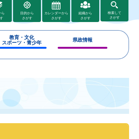
検索して
から
目的から
カレンダーから
組織から
さがす
す
さがす
さがす
さがす
教育・文化
県政情報
スポーツ・青少年
閉
閉
じ
じ
る
る