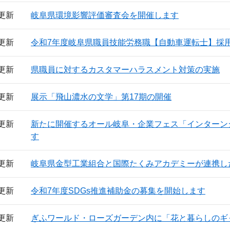
日更新
岐阜県環境影響評価審査会を開催します
日更新
令和7年度岐阜県職員技能労務職【自動車運転士】採
日更新
県職員に対するカスタマーハラスメント対策の実施
日更新
展示「飛山濃水の文学」第17期の開催
日更新
新たに開催するオール岐阜・企業フェス「インターン
す
日更新
岐阜県金型工業組合と国際たくみアカデミーが連携し
日更新
令和7年度SDGs推進補助金の募集を開始します
日更新
ぎふワールド・ローズガーデン内に「花と暮らしのギ