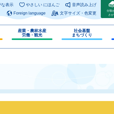
このページの本文へ
がな表示
やさしい にほんご
音声読み上げ
分類
Foreign language
文字サイズ・色変更
さが
産業・農林水産
社会基盤
労働・観光
まちづくり
閉
閉
じ
じ
る
る