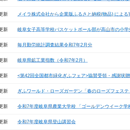
日更新
メイラ株式会社から企業版ふるさと納税(物品) によ
日更新
岐阜女子高等学校バスケットボール部が高山市の小学
日更新
毎月勤労統計調査結果令和7年2月分
日更新
岐阜県鉱工業指数（令和7年2月）
日更新
<第42回全国都市緑化ぎふフェア>協賛受領・感謝状
日更新
ぎふワールド・ローズガーデン「春のローズフェステ
日更新
令和7年度岐阜県農業大学校 「ゴールデンウイーク学
日更新
令和7年度岐阜県登山講習会