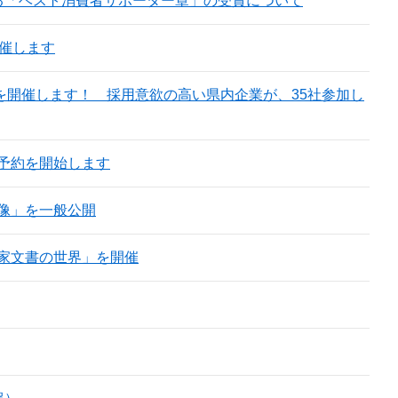
る「ベスト消費者サポーター章」の受賞について
催します
）を開催します！ 採用意欲の高い県内企業が、35社参加し
予約を開始します
像」を一般公開
家文書の世界」を開催