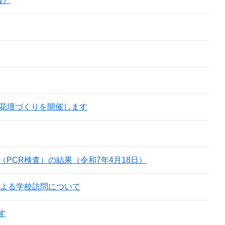
報）
大花壇づくりを開催します
PCR検査）の結果（令和7年4月18日）
による学校訪問について
す