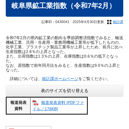
文
岐阜県鉱工業指数（令和7年2月）
記事ID：0430041
2025年4月30日更新
統計課
令和7年2月の県内鉱工業の動向を季節調整済指数でみると、輸送
機械工業、汎用・生産用・業務用機械工業等が低下したものの、
化学工業、プラスチック製品工業等が上昇したため、前月に比べ
生産指数は2.8％の上昇となった。
また、出荷指数は1.3％の上昇、在庫指数は0.6％の低下となっ
た。
なお、原指数で前年同月比をみると、生産指数は9.0％の上昇と
なった。
詳細については、
統計課ホームページ
をご覧ください。
表のサイズを切り替える
報道発表
報道発表資料 [PDFファ
資料
イル／178KB]