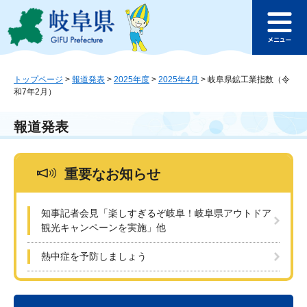
ペ
メ
このページの本文へ
ー
ニ
メ
ジ
ュ
ニ
の
ー
ュ
先
を
ー
頭
飛
トップページ
>
報道発表
>
2025年度
>
2025年4月
>
岐阜県鉱工業指数（令
和7年2月）
で
ば
す
し
。
て
報道発表
本
文
へ
重要なお知らせ
知事記者会見「楽しすぎるぞ岐阜！岐阜県アウトドア
観光キャンペーンを実施」他
熱中症を予防しましょう
本