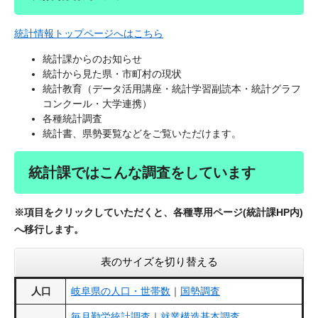
統計情報トップページへはこちら
統計課からのお知らせ
統計から見た県・市町村の現状
統計教育（データ活用講座・統計学習副読本・統計グラフ
コンクール・大学連携）
各種統計調査
統計書、県勢要覧などをご覧いただけます。
統計課ではこんな調査をしています
※項目
をクリックしていただくと、各種専用ページ(統計課HP内)
へ移行します。
表のサイズを切り替える
人口
岐阜県の人口・世帯数
｜
国勢調査
毎月勤労統計調査
｜
就業構造基本調査