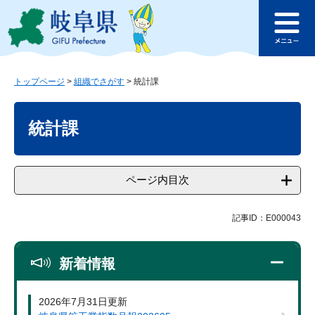
ペ
メ
このページの本文へ
ー
ニ
メ
ジ
ュ
ニ
の
ー
ュ
先
を
ー
頭
飛
トップページ
>
組織でさがす
>
統計課
で
ば
本
す
し
文
統計課
。
て
本
文
へ
ページ内目次
記事ID：E000043
新着情報
2026年7月31日更新