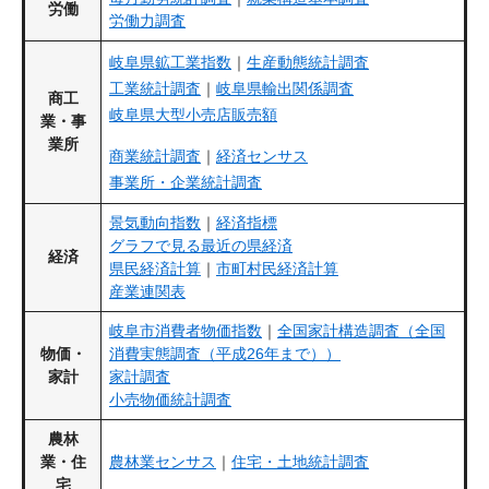
労働
労働力調査
岐阜県鉱工業指数
｜
生産動態統計調査
工業統計調査
｜
岐阜県輸出関係調査
商工
岐阜県大型小売店販売額
業・事
業所
商業統計調査
｜
経済センサス
事業所・企業統計調査
景気動向指数
｜
経済指標
グラフで見る最近の県経済
経済
県民経済計算
｜
市町村民経済計算
産業連関表
岐阜市消費者物価指数
｜
全国家計構造調査（全国
物価・
消費実態調査（平成26年まで））
家計
家計調査
小売物価統計調査
農林
業・住
農林業センサス
｜
住宅・土地統計調査
宅