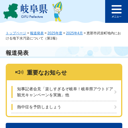
ペ
メ
このページの本文へ
ー
ニ
メ
ジ
ュ
ニ
の
ー
ュ
先
を
ー
頭
飛
トップページ
>
報道発表
>
2025年度
>
2025年4月
>
恵那市武並町地内にお
ける地下水汚染について（第1報）
で
ば
す
し
。
て
報道発表
本
文
へ
重要なお知らせ
知事記者会見「楽しすぎるぞ岐阜！岐阜県アウトドア
観光キャンペーンを実施」他
熱中症を予防しましょう
本