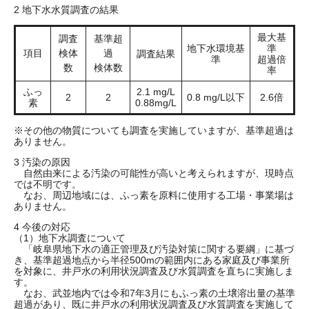
2 地下水水質調査の結果
最大基
調査
基準超
地下水環境基
準
項目
検体
過
調査結果
準
超過倍
数
検体数​
率
ふっ
2.1 mg/L
2
2
0.8 mg/L以下
2.6倍
素
0.88mg/L
※その他の物質についても調査を実施していますが、基準超過は
ありません。
3 汚染の原因
自然由来による汚染の可能性が高いと考えられますが、現時点
では不明です。
なお、周辺地域には、ふっ素を原料に使用する工場・事業場は
ありません。
4 今後の対応
（1）地下水調査について
「岐阜県地下水の適正管理及び汚染対策に関する要綱」に基づ
き、基準超過地点から半径500mの範囲内にある家庭及び事業所
を対象に、井戸水の利用状況調査及び水質調査を直ちに実施しま
す。
なお、武並地内では令和7年3月にもふっ素の土壌溶出量の基準
超過があり、既に井戸水の利用状況調査及び水質調査を実施して