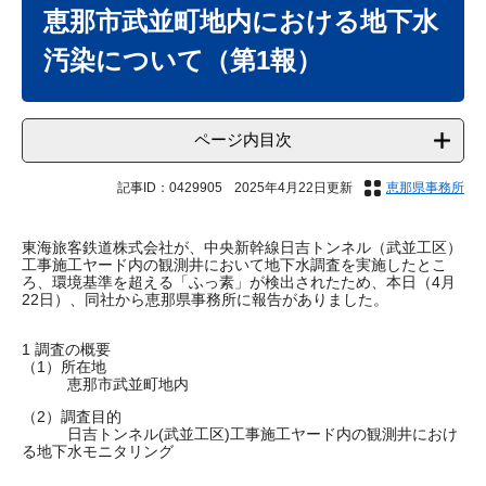
文
恵那市武並町地内における地下水
汚染について（第1報）
ページ内目次
記事ID：0429905
2025年4月22日更新
恵那県事務所
東海旅客鉄道株式会社が、中央新幹線日吉トンネル（武並工区）
工事施工ヤード内の観測井において地下水調査を実施したとこ
ろ、環境基準を超える「ふっ素」が検出されたため、本日（4月
22日）、同社から恵那県事務所に報告がありました。
1 調査の概要
（1）所在地
恵那市武並町地内
（2）調査目的
日吉トンネル(武並工区)工事施工ヤード内の観測井におけ
る地下水モニタリング