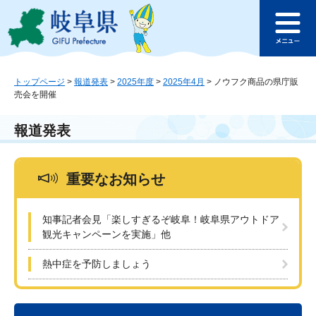
ペ
メ
このページの本文へ
ー
ニ
メ
ジ
ュ
ニ
の
ー
ュ
先
を
ー
頭
飛
トップページ
>
報道発表
>
2025年度
>
2025年4月
>
ノウフク商品の県庁販
売会を開催
で
ば
す
し
。
て
報道発表
本
文
へ
重要なお知らせ
知事記者会見「楽しすぎるぞ岐阜！岐阜県アウトドア
観光キャンペーンを実施」他
熱中症を予防しましょう
本