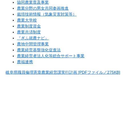
協同農業普及事業
農業分野の男女共同参画推進
栽培技術情報（気象災害対策等）
農業大学校
農業制度資金
農業共済制度
『ぎふ就農ナビ』
農地中間管理事業
農業経営基盤強化促進法
農業経営者法人化等総合サポート事業
農福連携
岐阜県職員倫理憲章農業経営課実行計画 [PDFファイル／275KB]