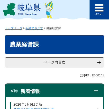
ペ
メ
このページの本文へ
ー
ニ
メ
ジ
ュ
ニ
の
ー
ュ
先
を
ー
頭
飛
トップページ
>
組織でさがす
>
農業経営課
で
ば
本
す
し
文
農業経営課
。
て
本
文
へ
ページ内目次
記事ID：E000141
新着情報
2026年8月5日更新