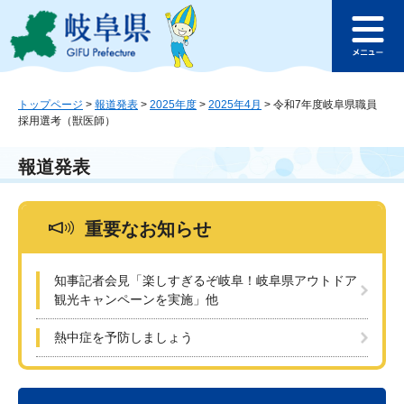
ペ
メ
このページの本文へ
ー
ニ
メ
ジ
ュ
ニ
の
ー
ュ
先
を
ー
頭
飛
トップページ
>
報道発表
>
2025年度
>
2025年4月
>
令和7年度岐阜県職員
採用選考（獣医師）
で
ば
す
し
。
て
報道発表
本
文
へ
重要なお知らせ
知事記者会見「楽しすぎるぞ岐阜！岐阜県アウトドア
観光キャンペーンを実施」他
熱中症を予防しましょう
本