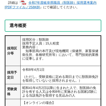
詳細は『
令和7年度岐阜県職員（獣医師）採用選考案内
[PDFファイル／258KB]
』にて確認してください。
選考概要
採用区分：獣医師
採用予定人員：15人程度
業務内容：
採用区
知事部局の本庁及び現地機関（保健所、家畜保健
分等
衛生所、各種研究所等）において、専門技術的業務
に従事します。
令和8年4月1日
採用予
（ただし、受験資格に定める期日までに獣医師免許
定日
を取得していないと採用されません。）
昭和41年4月2日以降に生まれた人で、獣医師の免
受験資
許を有する人又は令和8年に実施される国家試験に
格
よる当該免許を取得する見込みの人
【オンラインの場合】