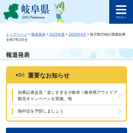
ペ
メ
このページの本文へ
ー
ニ
メ
ジ
ュ
ニ
の
ー
ュ
先
を
ー
頭
飛
トップページ
>
報道発表
>
2025年度
>
2025年4月
>
毎月勤労統計調査結果
令和7年2月分
で
ば
す
し
。
て
報道発表
本
文
へ
重要なお知らせ
知事記者会見「楽しすぎるぞ岐阜！岐阜県アウトドア
観光キャンペーンを実施」他
熱中症を予防しましょう
本