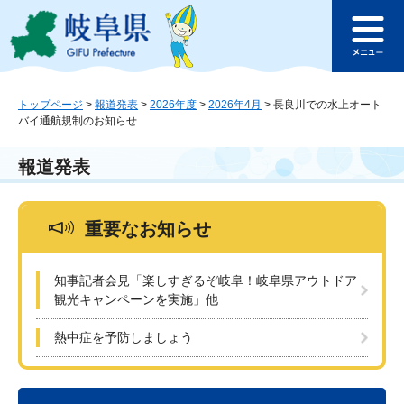
ペ
メ
このページの本文へ
ー
ニ
メ
ジ
ュ
ニ
の
ー
ュ
先
を
ー
頭
飛
トップページ
>
報道発表
>
2026年度
>
2026年4月
>
長良川での水上オート
バイ通航規制のお知らせ
で
ば
す
し
。
て
報道発表
本
文
へ
重要なお知らせ
知事記者会見「楽しすぎるぞ岐阜！岐阜県アウトドア
観光キャンペーンを実施」他
熱中症を予防しましょう
本