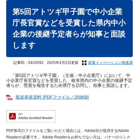
本
文
第5回アトツギ甲子園で中小企業
庁長官賞などを受賞した県内中小
企業の後継予定者らが知事と面談
します
記事ID：0424592
2025年4月2日更新
産業イノベーション推進課
「第5回アトツギ甲子園」（主催：中小企業庁）において、中
小企業庁長官賞などを受賞した、岐阜県内の中小企業の後継予定
者らが、受賞を報告するため県庁を訪問し、知事と面談します。
報道発表資料 [PDFファイル／208KB]
PDF形式のファイルをご覧いただく場合には、Adobe社が提供するAdobe
Readerが必要です。
Adobe Readerをお持ちでない方は、バナーのリンク