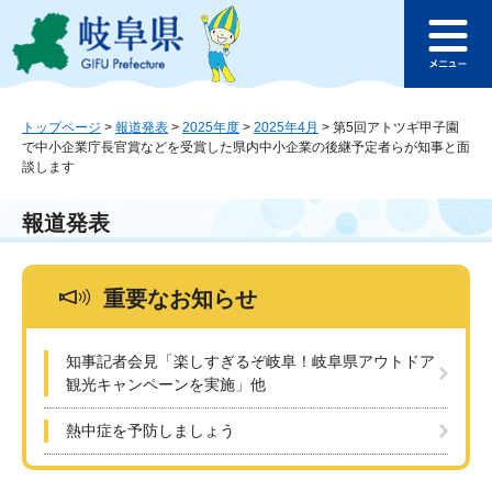
ペ
メ
このページの本文へ
ー
ニ
メ
ジ
ュ
ニ
の
ー
ュ
先
を
ー
頭
飛
トップページ
>
報道発表
>
2025年度
>
2025年4月
>
第5回アトツギ甲子園
で中小企業庁長官賞などを受賞した県内中小企業の後継予定者らが知事と面
で
ば
談します
す
し
。
て
本
報道発表
文
へ
重要なお知らせ
知事記者会見「楽しすぎるぞ岐阜！岐阜県アウトドア
観光キャンペーンを実施」他
熱中症を予防しましょう