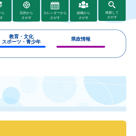
検索して
から
目的から
カレンダーから
組織から
さがす
す
さがす
さがす
さがす
教育・文化
県政情報
スポーツ・青少年
閉
閉
じ
じ
る
る