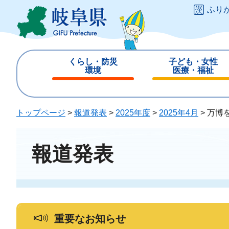
ペ
メ
ふり
ー
ニ
ジ
ュ
の
ー
先
を
くらし・防災
子ども・女性
頭
飛
環境
医療・福祉
で
ば
閉
閉
す
し
じ
じ
。
て
る
る
トップページ
>
報道発表
>
2025年度
>
2025年4月
>
万博
本
文
へ
報道発表
重要なお知らせ