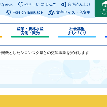
このページの本文へ
がな表示
やさしい にほんご
音声読み上げ
分類
Foreign language
文字サイズ・色変更
さが
産業・農林水産
社会基盤
労働・観光
まちづくり
閉
閉
じ
じ
る
る
を契機としたシロンスク県との交流事業を実施します