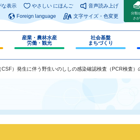
このページの本文へ
がな表示
やさしい にほんご
音声読み上げ
分類
Foreign language
文字サイズ・色変更
さが
産業・農林水産
社会基盤
労働・観光
まちづくり
閉
閉
じ
じ
る
る
（CSF）発生に伴う野生いのししの感染確認検査（PCR検査）の