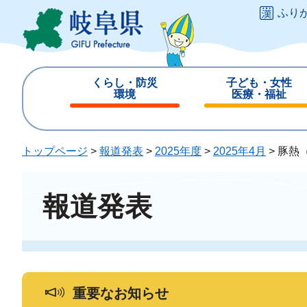
ペ
メ
ふり
ー
ニ
ジ
ュ
の
ー
先
を
くらし・防災
子ども・女性
頭
飛
環境
医療・福祉
で
ば
閉
閉
す
し
じ
じ
。
て
る
る
トップページ
>
報道発表
>
2025年度
>
2025年4月
>
豚熱
本
文
へ
報道発表
重要なお知らせ