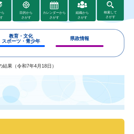
検索して
から
目的から
カレンダーから
組織から
さがす
す
さがす
さがす
さがす
教育・文化
県政情報
スポーツ・青少年
閉
閉
じ
じ
る
る
結果（令和7年4月18日）