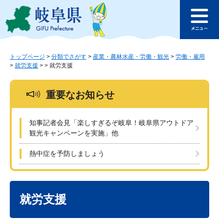
ペ
メ
このページの本文へ
ー
ニ
メ
ジ
ュ
ニ
の
ー
ュ
先
を
ー
頭
飛
トップページ
>
分類でさがす
>
産業・農林水産・労働・観光
>
労働・雇用
>
就労支援
>
>
就労支援
で
ば
す
し
。
て
重要なお知らせ
本
文
へ
知事記者会見「楽しすぎるぞ岐阜！岐阜県アウトドア
観光キャンペーンを実施」他
熱中症を予防しましょう
本
文
就労支援