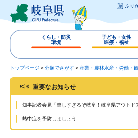
ペ
メ
ふり
ー
ニ
ジ
ュ
の
ー
先
を
くらし・防災
子ども・女性
頭
飛
環境
医療・福祉
で
ば
閉
閉
す
し
じ
じ
。
て
る
る
トップページ
>
分類でさがす
>
産業・農林水産・労働・
本
文
へ
重要なお知らせ
知事記者会見「楽しすぎるぞ岐阜！岐阜県アウトド
熱中症を予防しましょう