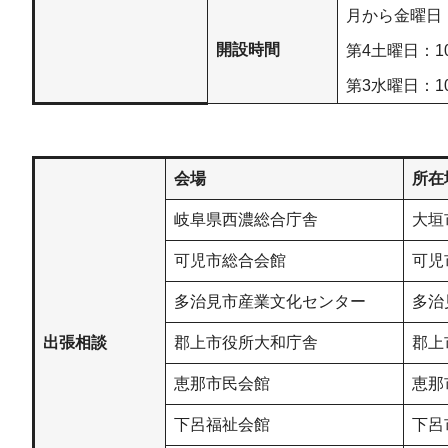
月から金曜日
開設時間
第4土曜日：1
第3水曜日：1
会場
所在
岐阜県西濃総合庁舎
大垣
可児市総合会館
可児
多治見市産業文化センター
多治
出張相談
郡上市役所大和庁舎
郡上
恵那市民会館
恵那
下呂福祉会館
下呂