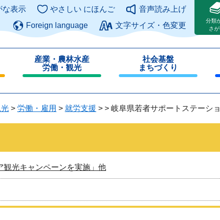
このページの本文へ
がな表示
やさしい にほんご
音声読み上げ
分類
Foreign language
文字サイズ・色変更
さが
産業・農林水産
社会基盤
労働・観光
まちづくり
閉
閉
じ
じ
る
る
観光
>
労働・雇用
>
就労支援
>
>
岐阜県若者サポートステーシ
ア観光キャンペーンを実施」他