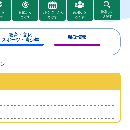
検索して
から
目的から
カレンダーから
組織から
さがす
す
さがす
さがす
さがす
教育・文化
県政情報
スポーツ・青少年
閉
閉
じ
じ
る
る
ョン