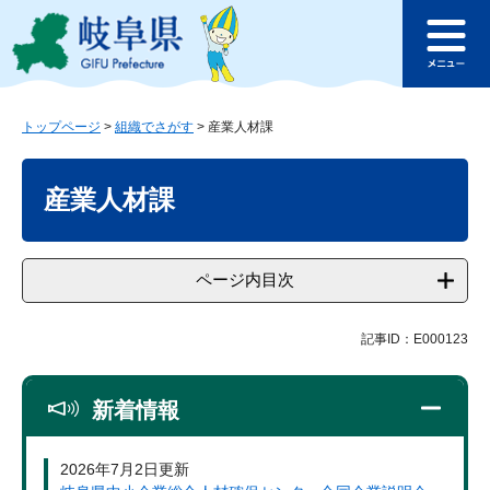
ペ
メ
このページの本文へ
ー
ニ
メ
ジ
ュ
ニ
の
ー
ュ
先
を
ー
頭
飛
トップページ
>
組織でさがす
>
産業人材課
で
ば
本
す
し
文
産業人材課
。
て
本
文
へ
ページ内目次
記事ID：E000123
新着情報
2026年7月2日更新