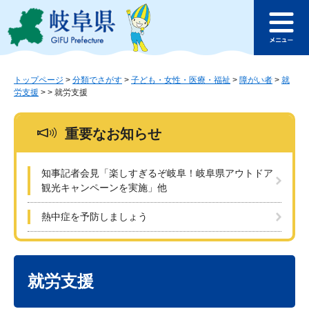
ペ
メ
このページの本文へ
ー
ニ
メ
ジ
ュ
ニ
の
ー
ュ
先
を
ー
頭
飛
トップページ
>
分類でさがす
>
子ども・女性・医療・福祉
>
障がい者
>
就
労支援
>
>
就労支援
で
ば
す
し
。
て
重要なお知らせ
本
文
へ
知事記者会見「楽しすぎるぞ岐阜！岐阜県アウトドア
観光キャンペーンを実施」他
熱中症を予防しましょう
本
文
就労支援