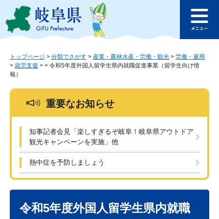
ペ
メ
このページの本文へ
ー
ニ
メ
ジ
ュ
ニ
の
ー
ュ
先
を
ー
頭
飛
トップページ
>
分類でさがす
>
産業・農林水産・労働・観光
>
労働・雇用
>
就労支援
>
>
令和5年度外国人留学生県内就職促進事業（留学生向け情
で
ば
報）
す
し
。
て
本
重要なお知らせ
文
へ
知事記者会見「楽しすぎるぞ岐阜！岐阜県アウトドア
観光キャンペーンを実施」他
熱中症を予防しましょう
本
文
令和5年度外国人留学生県内就職