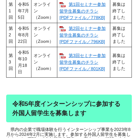
第
令和5
オンライ
第1回セミナー参加
募集は
1
年7月
ン
終了し
留学生募集のチラシ
回
5日
（Zoom）
ました
[PDFファイル／778KB]
第
令和5
オンライ
第2回セミナー参加
募集は
2
年8月
ン
終了し
留学生募集のチラシ
回
22日
（Zoom）
ました
[PDFファイル／796KB]
令和5
第
オンライ
第3回セミナー参加
募集は
年10
3
ン
終了し
留学生募集のチラシ
月18
回
（Zoom）
ました
[PDFファイル／801KB]
日
令和5年度インターンシップに参加する
外国人留学生を募集します
県内の企業で職場体験を行うインターンシップ事業を2023年8
月から2024年2月に実施します。参加する外国人留学生を募集し