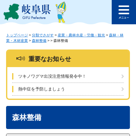
ペ
メ
このページの本文へ
ー
ニ
メ
ジ
ュ
ニ
の
ー
ュ
先
を
ー
頭
飛
トップページ
>
分類でさがす
>
産業・農林水産・労働・観光
>
森林・林
業・木材産業
>
森林整備
>
>
森林整備
で
ば
す
し
。
て
重要なお知らせ
本
文
へ
ツキノワグマ出没注意情報発令中！
熱中症を予防しましょう
本
文
森林整備