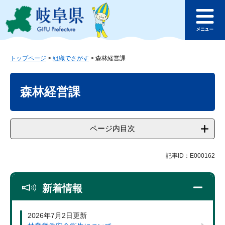
ペ
メ
このページの本文へ
ー
ニ
メ
ジ
ュ
ニ
の
ー
ュ
先
を
ー
頭
飛
トップページ
>
組織でさがす
>
森林経営課
で
ば
本
す
し
文
森林経営課
。
て
本
文
へ
ページ内目次
記事ID：E000162
新着情報
2026年7月2日更新