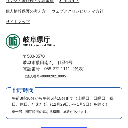
リンク・著作権・免責事項
利用ガイド
個人情報保護の考え方
ウェブアクセシビリティ方針
サイトマップ
岐阜県庁
GIFU Prefectural Office
〒500-8570
岐阜市薮田南2丁目1番1号
電話番号 058-272-1111（代表）
（法人番号4000020210005）
開庁時間
午前8時30分から午後5時15分まで
（土曜日、日曜日、祝
日、休日、年末年始（12月29日から1月3日）を除く）
※一部、開庁時間の異なる機関、施設があります。