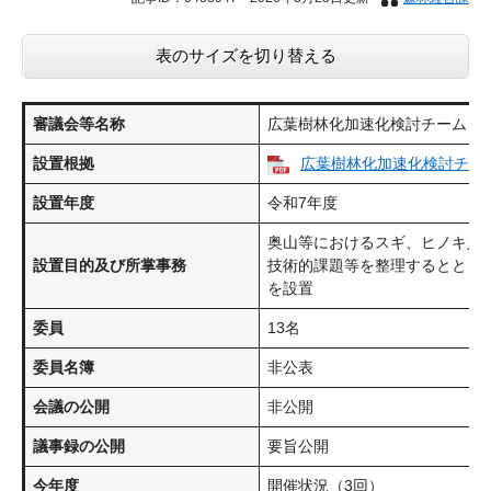
表のサイズを切り替える
審議会等名称
広葉樹林化加速化検討チーム
設置根拠
広葉樹林化加速化検討チーム設
設置年度
令和7年度
奥山等におけるスギ、ヒノキ人
設置目的及び所掌事務
技術的課題等を整理するととも
を設置
委員
13名
委員名簿
非公表
会議の公開
非公開
議事録の公開
要旨公開
今年度
開催状況（3回）