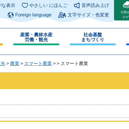
このページの本文へ
がな表示
やさしい にほんご
音声読み上げ
分類
Foreign language
文字サイズ・色変更
さが
産業・農林水産
社会基盤
労働・観光
まちづくり
閉
閉
じ
じ
る
る
観光
>
農業
>
スマート農業
>
>
スマート農業