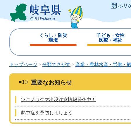
ペ
メ
ふり
ー
ニ
ジ
ュ
の
ー
先
を
くらし・防災
子ども・女性
頭
飛
環境
医療・福祉
で
ば
閉
閉
す
し
じ
じ
。
て
る
る
トップページ
>
分類でさがす
>
産業・農林水産・労働・
本
文
へ
重要なお知らせ
ツキノワグマ出没注意情報発令中！
熱中症を予防しましょう