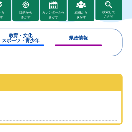
検索して
から
目的から
カレンダーから
組織から
さがす
す
さがす
さがす
さがす
教育・文化
県政情報
スポーツ・青少年
閉
閉
じ
じ
る
る