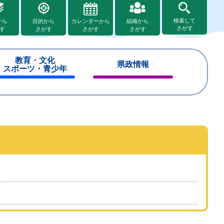
検索して
から
目的から
カレンダーから
組織から
さがす
す
さがす
さがす
さがす
教育・文化
県政情報
スポーツ・青少年
閉
閉
じ
じ
る
る