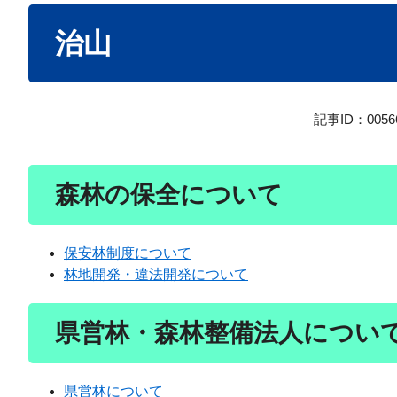
本
治山
文
記事ID：0056
森林の保全について
保安林制度について
林地開発・違法開発について
県営林・森林整備法人につい
県営林について