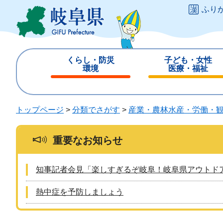
ペ
メ
ふり
ー
ニ
ジ
ュ
の
ー
先
を
くらし・防災
子ども・女性
頭
飛
環境
医療・福祉
で
ば
閉
閉
す
し
じ
じ
。
て
る
る
トップページ
>
分類でさがす
>
産業・農林水産・労働・
本
文
へ
重要なお知らせ
知事記者会見「楽しすぎるぞ岐阜！岐阜県アウトド
熱中症を予防しましょう