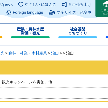
このページの本文へ
がな表示
やさしい にほんご
音声読み上げ
分類
Foreign language
文字サイズ・色変更
さが
産業・農林水産
社会基盤
労働・観光
まちづくり
閉
閉
じ
じ
る
る
観光
>
森林・林業・木材産業
>
治山
>
>
治山
ア観光キャンペーンを実施」他