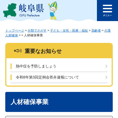
ペ
メ
このページの本文へ
ー
ニ
メ
ジ
ュ
ニ
の
ー
ュ
先
を
ー
頭
飛
トップページ
>
分類でさがす
>
子ども・女性・医療・福祉
>
高齢者
>
介護
人材確保
>
>
人材確保事業
で
ば
す
し
。
て
重要なお知らせ
本
文
へ
熱中症を予防しましょう
令和8年第3回定例会答弁速報について
本
文
人材確保事業