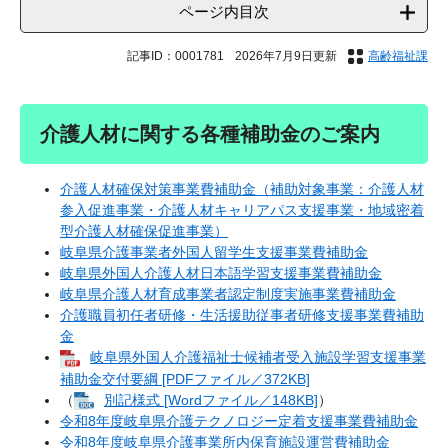
ページ内目次
記事ID：0001781
2026年7月9日更新
高齢福祉課
介護人材に関する各種補助金のご案内
介護人材確保対策事業費補助金（補助対象事業：介護人材
参入促進事業・介護人材キャリアパス支援事業・地域密着
型介護人材確保促進事業）
岐阜県介護事業者外国人留学生支援事業費補助金
岐阜県外国人介護人材日本語学習支援事業費補助金
岐阜県介護人材育成事業者認定制度実施事業費補助金
介護職員初任者研修・生活援助従事者研修支援事業費補助
金
岐阜県外国人介護福祉士候補者受入施設学習支援事業
補助金交付要綱 [PDFファイル／372KB]
（
別記様式 [Wordファイル／148KB]
）
令和8年度岐阜県介護テクノロジー定着支援事業費補助金
令和8年度岐阜県介護事業所内保育施設運営費補助金