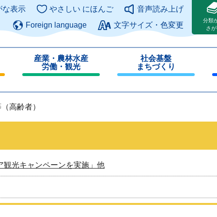
このページの本文へ
がな表示
やさしい にほんご
音声読み上げ
分類
Foreign language
文字サイズ・色変更
さが
産業・農林水産
社会基盤
労働・観光
まちづくり
閉
閉
じ
じ
る
る
等（高齢者）
ア観光キャンペーンを実施」他