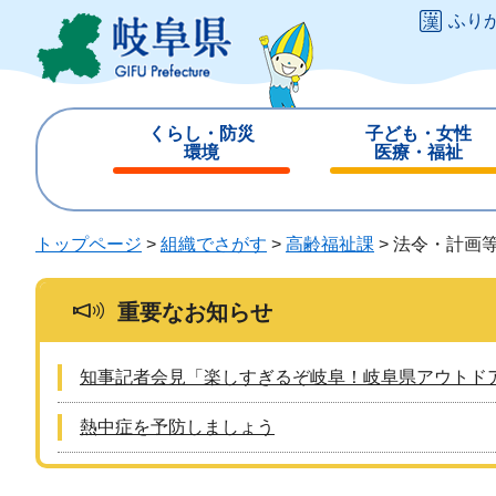
ペ
メ
ふり
ー
ニ
ジ
ュ
の
ー
先
を
くらし・防災
子ども・女性
頭
飛
環境
医療・福祉
で
ば
閉
閉
す
し
じ
じ
。
て
る
る
トップページ
>
組織でさがす
>
高齢福祉課
>
法令・計画
本
文
へ
重要なお知らせ
知事記者会見「楽しすぎるぞ岐阜！岐阜県アウトド
熱中症を予防しましょう