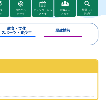
検索して
から
目的から
カレンダーから
組織から
さがす
す
さがす
さがす
さがす
教育・文化
県政情報
スポーツ・青少年
閉
閉
じ
じ
る
る