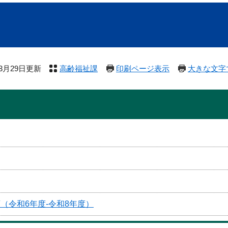
年3月29日更新
高齢福祉課
印刷ページ表示
大きな文字
（令和6年度-令和8年度）