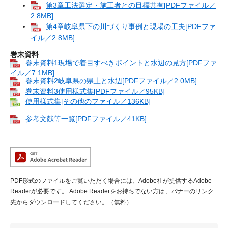
第3章工法選定・施工者との目標共有[PDFファイル／
2.8MB]
第4章岐阜県下の川づくり事例と現場の工夫[PDFファ
イル／2.8MB]
巻末資料
巻末資料1現場で着目すべきポイントと水辺の見方[PDFファ
イル／7.1MB]
巻末資料2岐阜県の県土と水辺[PDFファイル／2.0MB]
巻末資料3使用様式集[PDFファイル／95KB]
使用様式集[その他のファイル／136KB]
参考文献等一覧[PDFファイル／41KB]
PDF形式のファイルをご覧いただく場合には、Adobe社が提供するAdobe
Readerが必要です。
Adobe Readerをお持ちでない方は、バナーのリンク
先からダウンロードしてください。（無料）