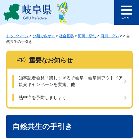
ペ
メ
このページの本文へ
ー
ニ
メ
ジ
ュ
ニ
の
ー
ュ
先
を
ー
頭
飛
トップページ
>
分類でさがす
>
社会基盤
>
河川・砂防
>
河川・ダム
>
>
自
然共生の手引き
で
ば
す
し
。
て
重要なお知らせ
本
文
へ
知事記者会見「楽しすぎるぞ岐阜！岐阜県アウトドア
観光キャンペーンを実施」他
熱中症を予防しましょう
本
文
自然共生の手引き