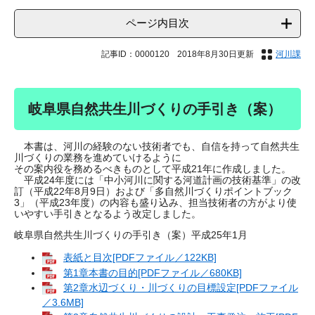
ページ内目次
記事ID：0000120
2018年8月30日更新
河川課
岐阜県自然共生川づくりの手引き（案）
本書は、河川の経験のない技術者でも、自信を持って自然共生
川づくりの業務を進めていけるように
その案内役を務めるべきものとして平成21年に作成しました。
平成24年度には「中小河川に関する河道計画の技術基準」の改
訂（平成22年8月9日）および「多自然川づくりポイントブック
3」（平成23年度）の内容も盛り込み、担当技術者の方がより使
いやすい手引きとなるよう改定しました。
岐阜県自然共生川づくりの手引き（案）平成25年1月
表紙と目次[PDFファイル／122KB]
第1章本書の目的[PDFファイル／680KB]
第2章水辺づくり・川づくりの目標設定[PDFファイル
／3.6MB]