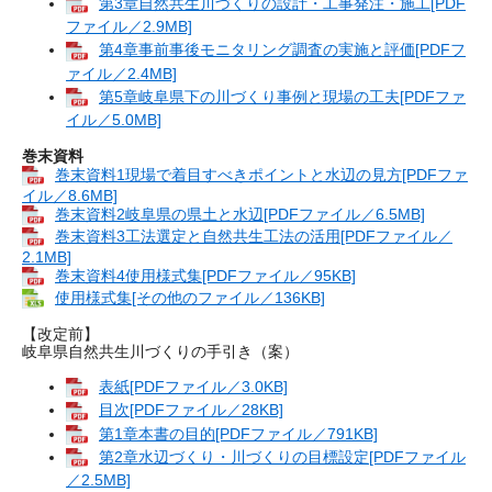
第3章自然共生川づくりの設計・工事発注・施工[PDF
ファイル／2.9MB]
第4章事前事後モニタリング調査の実施と評価[PDFフ
ァイル／2.4MB]
第5章岐阜県下の川づくり事例と現場の工夫[PDFファ
イル／5.0MB]
巻末資料
巻末資料1現場で着目すべきポイントと水辺の見方[PDFファ
イル／8.6MB]
巻末資料2岐阜県の県土と水辺[PDFファイル／6.5MB]
巻末資料3工法選定と自然共生工法の活用[PDFファイル／
2.1MB]
巻末資料4使用様式集[PDFファイル／95KB]
使用様式集[その他のファイル／136KB]
【改定前】
岐阜県自然共生川づくりの手引き（案）
表紙[PDFファイル／3.0KB]
目次[PDFファイル／28KB]
第1章本書の目的[PDFファイル／791KB]
第2章水辺づくり・川づくりの目標設定[PDFファイル
／2.5MB]