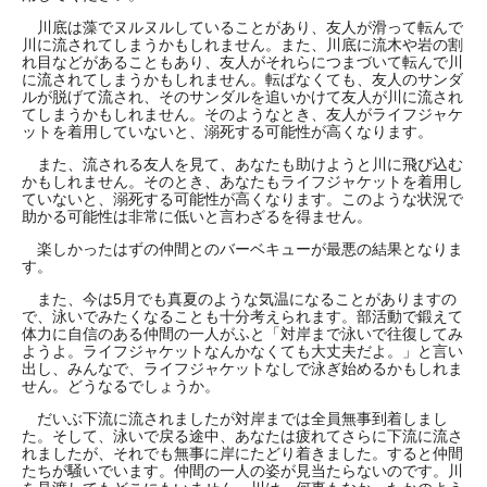
川底は藻でヌルヌルしていることがあり、友人が滑って転んで
川に流されてしまうかもしれません。また、川底に流木や岩の割
れ目などがあることもあり、友人がそれらにつまづいて転んで川
に流されてしまうかもしれません。転ばなくても、友人のサンダ
ルが脱げて流され、そのサンダルを追いかけて友人が川に流され
てしまうかもしれません。そのようなとき、友人がライフジャケ
ットを着用していないと、溺死する可能性が高くなります。
また、流される友人を見て、あなたも助けようと川に飛び込む
かもしれません。そのとき、あなたもライフジャケットを着用し
ていないと、溺死する可能性が高くなります。このような状況で
助かる可能性は非常に低いと言わざるを得ません。
楽しかったはずの仲間とのバーベキューが最悪の結果となりま
す。
また、今は5月でも真夏のような気温になることがありますの
で、泳いでみたくなることも十分考えられます。部活動で鍛えて
体力に自信のある仲間の一人がふと「対岸まで泳いで往復してみ
ようよ。ライフジャケットなんかなくても大丈夫だよ。」と言い
出し、みんなで、ライフジャケットなしで泳ぎ始めるかもしれま
せん。どうなるでしょうか。
だいぶ下流に流されましたが対岸までは全員無事到着しまし
た。そして、泳いで戻る途中、あなたは疲れてさらに下流に流さ
れましたが、それでも無事に岸にたどり着きました。すると仲間
たちが騒いでいます。仲間の一人の姿が見当たらないのです。川