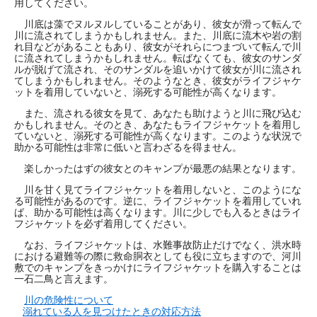
用してください。
川底は藻でヌルヌルしていることがあり、彼女が滑って転んで
川に流されてしまうかもしれません。また、川底に流木や岩の割
れ目などがあることもあり、彼女がそれらにつまづいて転んで川
に流されてしまうかもしれません。転ばなくても、彼女のサンダ
ルが脱げて流され、そのサンダルを追いかけて彼女が川に流され
てしまうかもしれません。そのようなとき、彼女がライフジャケ
ットを着用していないと、溺死する可能性が高くなります。
また、流される彼女を見て、あなたも助けようと川に飛び込む
かもしれません。そのとき、あなたもライフジャケットを着用し
ていないと、溺死する可能性が高くなります。このような状況で
助かる可能性は非常に低いと言わざるを得ません。
楽しかったはずの彼女とのキャンプが最悪の結果となります。
川を甘く見てライフジャケットを着用しないと、このようにな
る可能性があるのです。逆に、ライフジャケットを着用していれ
ば、助かる可能性は高くなります。川に少しでも入るときはライ
フジャケットを必ず着用してください。
なお、ライフジャケットは、水難事故防止だけでなく、洪水時
における避難等の際に救命胴衣としても役に立ちますので、河川
敷でのキャンプをきっかけにライフジャケットを購入することは
一石二鳥と言えます。
川の危険性について
溺れている人を見つけたときの対応方法