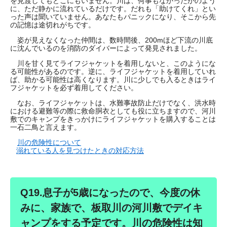
を見渡してもどこにもいません。川は、何事もなかったかのよう
に、ただ静かに流れているだけです。だれも「助けてくれ」とい
った声は聞いていません。あなたもパニックになり、そこから先
の記憶は途切れがちです。
姿が見えなくなった仲間は、数時間後、200mほど下流の川底
に沈んでいるのを消防のダイバーによって発見されました。
川を甘く見てライフジャケットを着用しないと、このようにな
る可能性があるのです。逆に、ライフジャケットを着用していれ
ば、助かる可能性は高くなります。川に少しでも入るときはライ
フジャケットを必ず着用してください。
なお、ライフジャケットは、水難事故防止だけでなく、洪水時
における避難等の際に救命胴衣としても役に立ちますので、河川
敷でのキャンプをきっかけにライフジャケットを購入することは
一石二鳥と言えます。
川の危険性について
溺れている人を見つけたときの対応方法
Q19.息子が5歳になったので、今度の休
みに、家族で、板取川の河川敷でデイキ
ャンプをする予定です。川の危険性は知