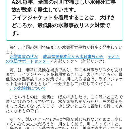
A24.毎年、全国の河川で痛ましい水難死亡事
故が数多く発生しています。
ライフジャケットを着用することは、大げさ
どころか、最低限の水難事故リスク対策で
す。
毎年、全国の河川で痛ましい水難死亡事故が数多く発生してい
ます。
水難事故の状況
岐阜県警察本部から水難事故から
子ども
の水辺サポートセンター
＜外部リンク＞
（外部リンク）
河川は、非常に危険な場所であり、常に水難事故リスクがあり
ます。ライフジャケットを着用することは、大げさどころか、最
低限の水難事故リスク対策です。川に入る場合は、ライフジャケ
ットを着用するとともに、十分注意して行動してください。
川の危険性について
川というものは、最初は、ほんの少しだけ、ごく浅いところで
遊ぶだけのつもりでいても、水が気持ち良かったり、魚の様子を
もっと見たくなったりして、少し深いところに冒険して行ってみ
たくなるものです。
そして、浅いところでは特に危険が感じられないために、少し
くらいなら大丈夫だろうと、川を甘く見て、川に入っていくと、
川底のヌルヌルした藻で滑って転んだり、川底の流木などにつま