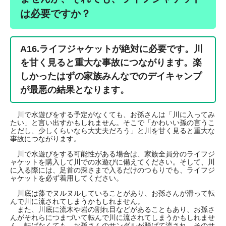
は必要ですか？
A16.
ライフジャケットが絶対に必要です。川
を甘く見ると重大な事故につながります。楽
しかったはずの家族みんなでのデイキャンプ
が最悪の結果となります。
川で水遊びをする予定がなくても、お孫さんは「川に入ってみ
たい」と言い出すかもしれません。そこで「かわいい孫の言うこ
とだし、少しくらいなら大丈夫だろう」と川を甘く見ると重大な
事故につながります。
川で水遊びをする可能性がある場合は、家族全員分のライフジ
ャケットを購入して川での水遊びに備えてください。そして、川
に入る際には、足首の深さまで入るだけのつもりでも、ライフジ
ャケットを必ず着用してください。
川底は藻でヌルヌルしていることがあり、お孫さんが滑って転
んで川に流されてしまうかもしれません。
また、川底に流木や岩の割れ目などがあることもあり、お孫さ
んがそれらにつまづいて転んで川に流されてしまうかもしれませ
ん。転ばなくても、お孫さんのサンダルが脱げて流され、そのサ