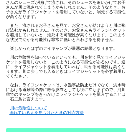
さんのシューズが脱げて流され、そのシューズを追いかけてお子
さんが川に流されてしまうかもしれません。そのようなとき、お
子さんがライフジャケットを着用していないと、溺死する可能性
が高くなります。
また、流されるお子さんを見て、お父さんが助けようと川に飛
び込むかもしれません。そのとき、お父さんもライフジャケット
を着用していないと、溺死する可能性が高くなります。このよう
な状況で助かる可能性は非常に低いと言わざるを得ません。
楽しかったはずのデイキャンプが最悪の結果となります。
川の危険性を知っているといっても、川を甘く見てライフジャ
ケットを着用しないと、このようになる可能性があるのです。逆
に、ライフジャケットを着用していれば、助かる可能性は高くな
ります。川に少しでも入るときはライフジャケットを必ず着用し
てください。
なお、ライフジャケットは、水難事故防止だけでなく、洪水時
における避難等の際に救命胴衣としても役に立ちますので、河川
敷でのキャンプをきっかけにライフジャケットを購入することは
一石二鳥と言えます。
川の危険性について
溺れている人を見つけたときの対応方法