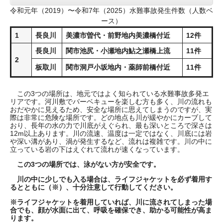
令和元年（2019）〜令和7年（2025）水難事故発生件数（人数ベ
ース）
1
長良川
美濃市曽代・前野地内美濃橋付近
12件
長良川
関市池尻・小瀬地内鮎之瀬橋上流
11件
2
板取川
関市洞戸小坂地内・薬師前橋付近
11件
この3つの場所は、地元ではよく知られている水難事故多発エ
リアです。河川敷でバーベキューを楽しむ方も多く、川の流れも
おだやかに見えるため、安全な場所に思えてしまうのですが、実
際は非常に危険な場所です。どの地点も川が緩やかにカーブして
おり、長年の水の力で川底がえぐられ、最も深いところで深さは
12m以上あります。川の流速、温度は一定ではなく、川底には岩
や深い溝があり、渦が発生するなど、流れは複雑です。川の中に
立っている岩の下はえぐれて流れが速くなっています。
この3つの場所では、泳がない方が安全です。
川の中に少しでも入る場合は、ライフジャケットを必ず着用す
るとともに（※）、十分注意して行動してください。
※ライフジャケットを着用していれば、川に流されてしまった場
合でも、顔が水面に出て、呼吸を確保でき、助かる可能性が高ま
ります。