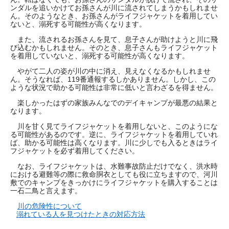
ンダルを追いかけてお孫さんが川に流されてしまうかもしれませ
ん。そのようなとき、お孫さんがライフジャケットを着用してい
ないと、溺死する可能性が高くなります。
また、流されるお孫さんを見て、息子さんが助けようと川に飛
び込むかもしれません。そのとき、息子さんもライフジャケット
を着用していないと、溺死する可能性が高くなります。
やがて二人の姿が川の中に消え、見えなくなるかもしれませ
ん。そうなれば、119番通報するしかありません。しかし、この
ような状況で助かる可能性は非常に低いと言わざるを得ません。
楽しかったはずの家族みんなでのデイキャンプが最悪の結果と
なります。
川を甘く見てライフジャケットを着用しないと、このようにな
る可能性があるのです。逆に、ライフジャケットを着用していれ
ば、助かる可能性は高くなります。川に少しでも入るときはライ
フジャケットを必ず着用してください。
なお、ライフジャケットは、水難事故防止だけでなく、洪水時
における避難等の際に救命胴衣としても役に立ちますので、河川
敷でのキャンプをきっかけにライフジャケットを購入することは
一石二鳥と言えます。
川の危険性について
溺れている人を見つけたときの対応方法