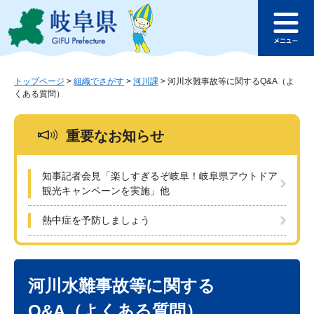
ペ
メ
このページの本文へ
ー
ニ
メ
ジ
ュ
ニ
の
ー
ュ
先
を
ー
頭
飛
トップページ
>
組織でさがす
>
河川課
>
河川水難事故等に関するQ&A（よ
くある質問）
で
ば
す
し
。
て
重要なお知らせ
本
文
へ
知事記者会見「楽しすぎるぞ岐阜！岐阜県アウトドア
観光キャンペーンを実施」他
熱中症を予防しましょう
本
文
河川水難事故等に関する
Q&A（よくある質問）