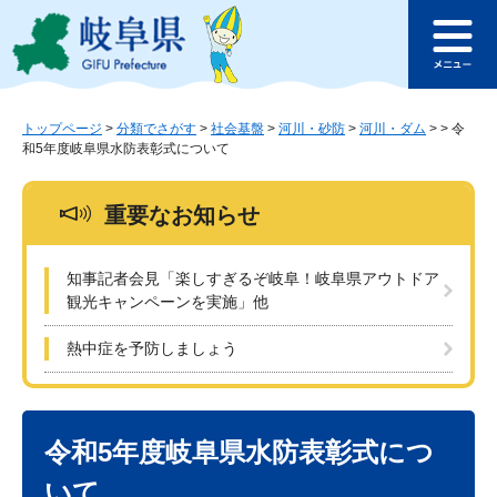
ペ
メ
このページの本文へ
ー
ニ
メ
ジ
ュ
ニ
の
ー
ュ
先
を
ー
頭
飛
トップページ
>
分類でさがす
>
社会基盤
>
河川・砂防
>
河川・ダム
>
>
令
和5年度岐阜県水防表彰式について
で
ば
す
し
。
て
重要なお知らせ
本
文
へ
知事記者会見「楽しすぎるぞ岐阜！岐阜県アウトドア
観光キャンペーンを実施」他
熱中症を予防しましょう
本
文
令和5年度岐阜県水防表彰式につ
いて