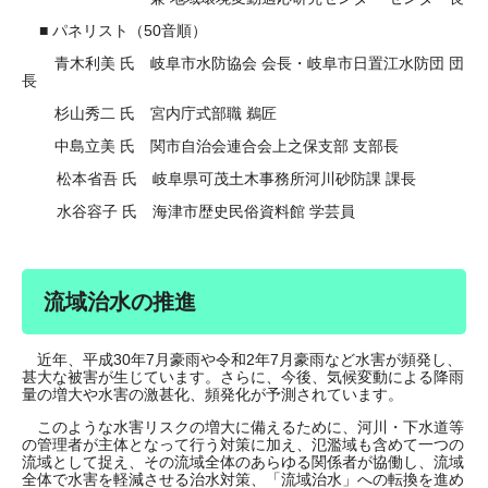
■ パネリスト（50音順）
青木利美 氏 岐阜市水防協会 会長・岐阜市日置江水防団 団
長
杉山秀二 氏 宮内庁式部職 鵜匠
中島立美 氏 関市自治会連合会上之保支部 支部長
松本省吾 氏 岐阜県可茂土木事務所河川砂防課 課長
水谷容子 氏 海津市歴史民俗資料館 学芸員
流域治水の推進
近年、平成30年7月豪雨や令和2年7月豪雨など水害が頻発し、
甚大な被害が生じています。さらに、今後、気候変動による降雨
量の増大や水害の激甚化、頻発化が予測されています。
このような水害リスクの増大に備えるために、河川・下水道等
の管理者が主体となって行う対策に加え、氾濫域も含めて一つの
流域として捉え、その流域全体のあらゆる関係者が協働し、流域
全体で水害を軽減させる治水対策、「流域治水」への転換を進め