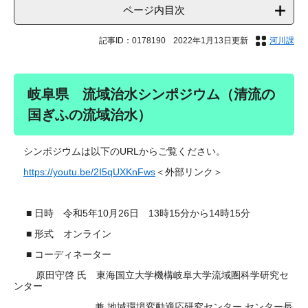
ページ内目次
記事ID：0178190
2022年1月13日更新
河川課
岐阜県 流域治水シンポジウム（清流の
国ぎふの流域治水）
シンポジウムは以下のURLからご覧ください。
https://youtu.be/2I5qUXKnFws
＜外部リンク＞
■ 日時 令和5年10月26日 13時15分から14時15分
■ 形式 オンライン
■ コーディネーター
原田守啓 氏 東海国立大学機構岐阜大学流域圏科学研究セ
ンター
兼 地域環境変動適応研究センター センター長