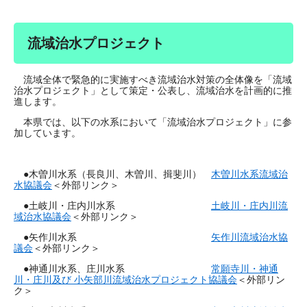
流域治水プロジェクト
流域全体で緊急的に実施すべき流域治水対策の全体像を「流域
治水プロジェクト」として策定・公表し、流域治水を計画的に推
進します。
本県では、以下の水系において「流域治水プロジェクト」に参
加しています。
●木曽川水系（長良川、木曽川、揖斐川）
木曽川水系流域治
水協議会
＜外部リンク＞
●土岐川・庄内川水系
土岐川・庄内川流
域治水協議会
＜外部リンク＞
●矢作川水系
矢作川流域治水協
議会
＜外部リンク＞
●神通川水系、庄川水系
常願寺川・神通
川・庄川及び 小矢部川流域治水プロジェクト協議会
＜外部リン
ク＞