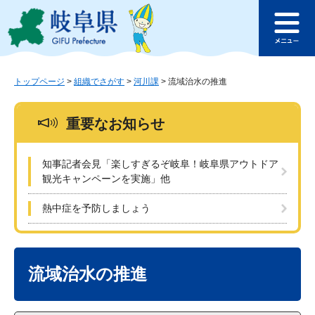
ペ
メ
このページの本文へ
ー
ニ
メ
ジ
ュ
ニ
の
ー
ュ
先
を
ー
頭
飛
トップページ
>
組織でさがす
>
河川課
>
流域治水の推進
で
ば
す
し
重要なお知らせ
。
て
本
文
知事記者会見「楽しすぎるぞ岐阜！岐阜県アウトドア
へ
観光キャンペーンを実施」他
熱中症を予防しましょう
本
文
流域治水の推進