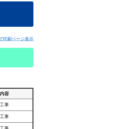
で印刷ページ表示
内容
工事
工事
工事