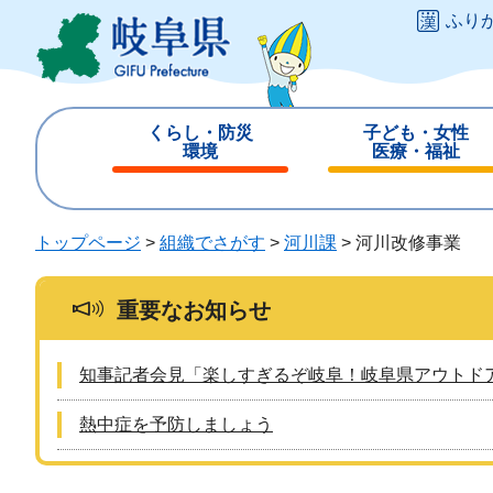
ペ
メ
ふり
ー
ニ
ジ
ュ
の
ー
先
を
くらし・防災
子ども・女性
頭
飛
環境
医療・福祉
で
ば
閉
閉
す
し
じ
じ
。
て
る
る
トップページ
>
組織でさがす
>
河川課
>
河川改修事業
本
文
へ
重要なお知らせ
知事記者会見「楽しすぎるぞ岐阜！岐阜県アウトド
熱中症を予防しましょう