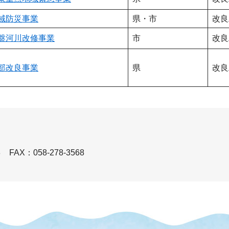
域防災事業
県・市
改良
盤河川改修事業
市
改良
部改良事業
県
改良
8
FAX：058-278-3568