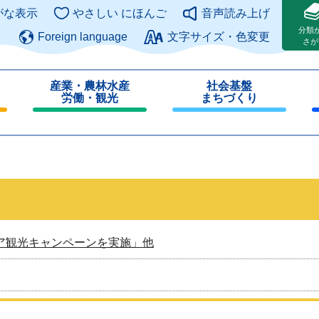
このページの本文へ
がな表示
やさしい にほんご
音声読み上げ
分類
Foreign language
文字サイズ・色変更
さが
産業・農林水産
社会基盤
労働・観光
まちづくり
閉
閉
じ
じ
る
る
ア観光キャンペーンを実施」他