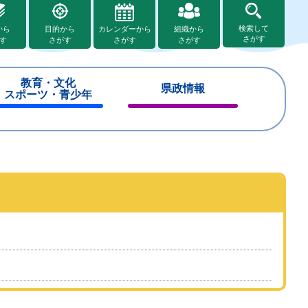
検索して
から
目的から
カレンダーから
組織から
さがす
す
さがす
さがす
さがす
教育・文化
県政情報
スポーツ・青少年
閉
閉
じ
じ
る
る