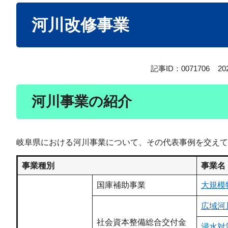
本
河川改修事業
文
記事ID：0071706
2
河川事業の紹介
岐阜県における河川事業について、その代表事例を交えて
事業種別
事業名
国庫補助事業
大規模
広域河
社会資本整備総合交付金
浸水対