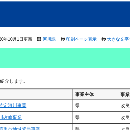
020年10月1日更新
河川課
印刷ページ表示
大きな文字
紹介します。
事業主体
事業
特定河川事業
県
改良
川改修事業
県
改良
策重点地域緊急事業
県
改良