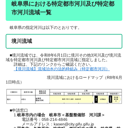
岐阜県における特定都市河川及び特定都
市河川流域一覧
岐阜県の指定河川は以下のとおりです。
境川流域
■境川流域では、令和8年6月1日に境川その他3河川及び境川流
域を特定都市河川及び特定都市河川流域に指定しました。
詳細は、下記のリンクからご確認ください。
【境川流域】流域治水の法的枠組み（特定都市河川）
境川流域におけるロードマップ（R8年6月
1日時点）
■申請窓口
1.
岐阜市内の場合 岐阜市＜基盤整備部 河川課＞
電話番号：058-214-4846
​ メールアドレス：kasen@city.gifu.gifu.jp