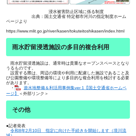
浸水被害防止区域に係る制度
出典：国土交通省 特定都市河川の指定制度ホーム
ページより
https://www.mlit.go.jp/river/kasen/tokuteitoshikasen/index.html
雨水貯留浸透施設の多目的複合利用
雨水貯留浸透施設は、通常時は貴重なオープンスペースとなり
うるものです。
設置する際は、周辺の環境や利用に配慮した施設であること及
び公園整備や環境整備等により多目的な複合利用を検討する必要
があります。
・
遊水地整備＆利活用事例集ver.1【国土交通省ホームペ
ージ】
＜外部リンク＞
その他
●記者発表
令和8年2月10日 指定に向けた手続きを開始します（境川流
域）