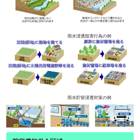
雨水浸透阻害行為の例
雨水貯留浸透対策の例