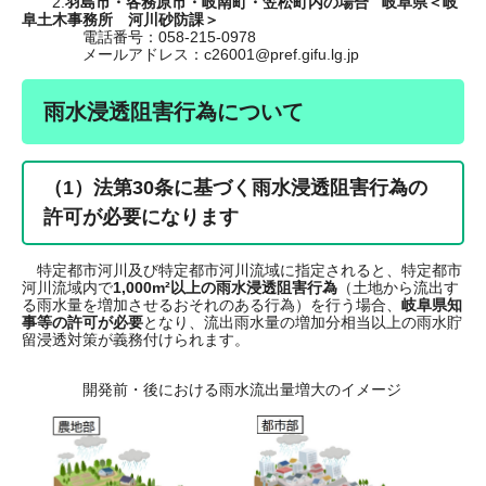
​ 2.
羽島市・各務原市・岐南町・笠松町内の場合 岐阜県＜岐
阜土木事務所 河川砂防課＞
電話番号：058-215-0978
メールアドレス：c26001@pref.gifu.lg.jp
雨水浸透阻害行為について
（1）法第30条に基づく雨水浸透阻害行為の
許可が必要になります
特定都市河川及び特定都市河川流域に指定されると、特定都市
河川流域内で
1,000m²以上の雨水浸透阻害行為
（土地から流出す
る雨水量を増加させるおそれのある行為）を行う場合、
岐阜県知
事等の許可が必要
となり、流出雨水量の増加分相当以上の雨水貯
留浸透対策が義務付けられます。
​ 開発前・後における雨水流出量増大のイメージ