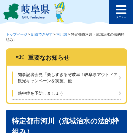
ペ
メ
このページの本文へ
ー
ニ
メ
ジ
ュ
ニ
の
ー
ュ
先
を
ー
頭
飛
トップページ
>
組織でさがす
>
河川課
>
特定都市河川（流域治水の法的枠
組み）
で
ば
す
し
。
て
重要なお知らせ
本
文
へ
知事記者会見「楽しすぎるぞ岐阜！岐阜県アウトドア
観光キャンペーンを実施」他
熱中症を予防しましょう
本
文
特定都市河川（流域治水の法的枠
組み）