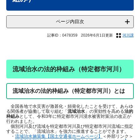
ページ内目次
記事ID：0478359
2026年6月1日更新
河川課
流域治水の法的枠組み（特定都市河川）
流域治水の法的枠組み（特定都市河川）とは
全国各地で水災害が激甚化・頻発化したことを受けて、あらゆ
る関係者が協働して取り組む「
流域治水
」の実効性を高める
法的
枠組み
として、令和3年に特定都市河川浸水被害対策法の改正が
行われました。
個別河川及び流域を特定都市河川及び特定都市河川流域に指定
することで、「流域治水」を強力に推進することができます。
・
流域治水施策集【国土交通省ホームページ】
＜外部リンク＞