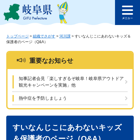
ペ
メ
このページの本文へ
ー
ニ
メ
ジ
ュ
ニ
の
ー
ュ
先
を
ー
頭
飛
トップページ
>
組織でさがす
>
河川課
>
すいなんじこにあわないキッズ＆
保護者のページ（Q&A）
で
ば
す
し
。
て
重要なお知らせ
本
文
へ
知事記者会見「楽しすぎるぞ岐阜！岐阜県アウトドア
観光キャンペーンを実施」他
熱中症を予防しましょう
本
文
すいなんじこにあわないキッズ
＆保護者のページ（Q&A）