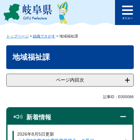
ペ
メ
このページの本文へ
ー
ニ
メ
ジ
ュ
ニ
の
ー
ュ
先
を
ー
頭
飛
トップページ
>
組織でさがす
>
地域福祉課
で
ば
本
す
し
文
地域福祉課
。
て
本
文
へ
ページ内目次
記事ID：E000086
新着情報
2026年8月5日更新