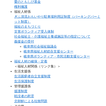
愛のともしび基金
権利擁護
福祉人材係
ぎふ清流おもいやり駐車場利用証制度（パーキングパーミ
ット制度）
福祉のまちづくり
災害ボランティア受入体制
社会福祉士・介護福祉士養成施設等の指定について
義援金の受付
岐阜県社会福祉協議会
岐阜県福祉人材総合支援センター
岐阜県ボランティア・市民活動支援センター
福祉人材の確保・定着
＜福祉人材関係（リンク集）＞
生活支援係
生活困窮者自立支援制度
生活保護制度
管理援護係
援護制度
戦没者の慰霊
北朝鮮による拉致問題