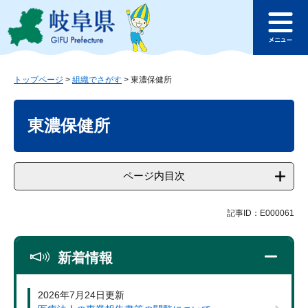
ペ
メ
このページの本文へ
ー
ニ
メ
ジ
ュ
ニ
の
ー
ュ
先
を
ー
頭
飛
トップページ
>
組織でさがす
>
東濃保健所
で
ば
本
す
し
文
東濃保健所
。
て
本
文
へ
ページ内目次
記事ID：E000061
新着情報
2026年7月24日更新