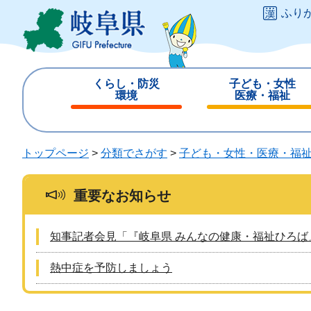
ペ
メ
ふり
ー
ニ
ジ
ュ
の
ー
先
を
くらし・防災
子ども・女性
頭
飛
環境
医療・福祉
で
ば
閉
閉
す
し
じ
じ
。
て
る
る
トップページ
>
分類でさがす
>
子ども・女性・医療・福
本
文
へ
重要なお知らせ
知事記者会見「『岐阜県 みんなの健康・福祉ひろば
熱中症を予防しましょう