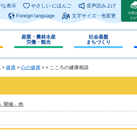
このページの本文へ
がな表示
やさしい にほんご
音声読み上げ
分類
Foreign language
文字サイズ・色変更
さが
産業・農林水産
社会基盤
労働・観光
まちづくり
閉
閉
じ
じ
る
る
祉
>
健康
>
心の健康
>
>
こころの健康相談
』開催」他