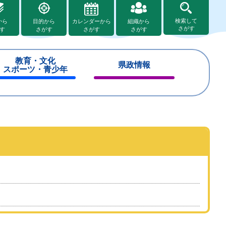
検索して
から
目的から
カレンダーから
組織から
さがす
す
さがす
さがす
さがす
教育・文化
県政情報
スポーツ・青少年
閉
閉
じ
じ
る
る