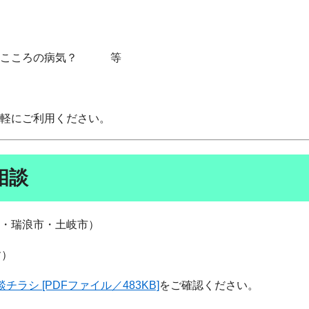
。こころの病気？ 等
軽にご利用ください。
相談
・瑞浪市・土岐市）
す）
ラシ [PDFファイル／483KB]
をご確認ください。